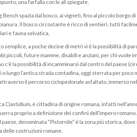
ppunto, una farfalla con le ali spiegate.
g Bench spazia dal bosco, ai vigneti, fino al piccolo borgo di
 pianura. Il bosco circostante è ricco di sentieri, tutti facilm
ari e fauna selvatica.
o semplice, a poche decine di metri vi è la possibilità di p
bi piccoli, future mamme, disabili e anziani, per chi vuole 
o c'è la possibilità di incamminarsi dal centro del paese (circ
i o lungo l'antica strada contadina, oggi sterrata per poco 
 attraverso il percorso ciclopedonale asfaltato, immerso nel
a Clastidium, è cittadina di origine romana, infatti nell'anno
erra proprio a definizione dei confini dell'impero romano.
l paese, denominata "Pistornile" è la zona più storica, dov
gia delle costruzioni romane.