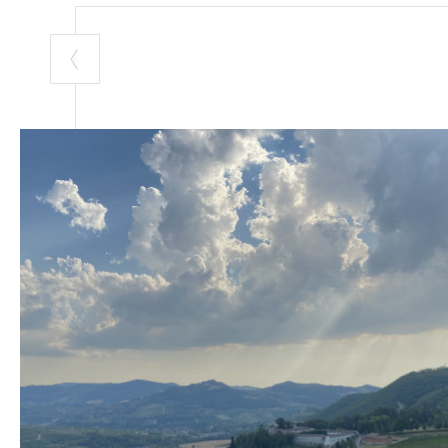
BAR IL PONTE
Piazza Dante, 12
giorni 7-22:00. 
PANETTERIA 
Piazza Cavour, 
al sabato 6.30-
lunedì e domeni
LE TORTE DI NA
Via Manzoni 11/
sabato 8:00-14
Lè CREM GEL