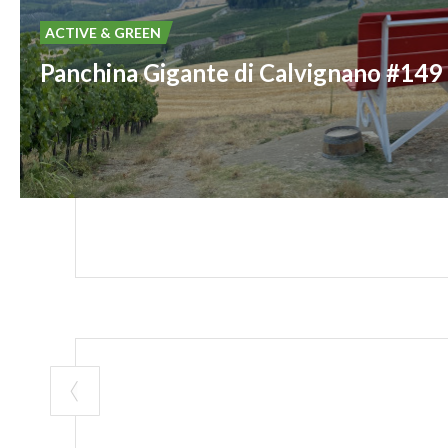
ACTIVE & GREEN
Via Torino | 270
Panchina Gigante di Calvignano #149
11:00-23:00