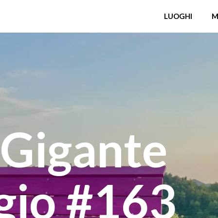
LUOGHI
M
 Gigante
gio #163