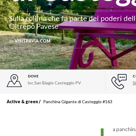
Sulla collina che fa parte dei poderi dell
Oltrepò Pavese
da
VISITPAVIA.COM
DOVE
C
loc.San Biagio Casteggio PV
Si
Active & green
Panchina Gigante di Casteggio #163
a panchin