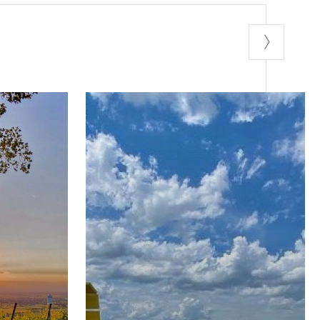
edì
ì a