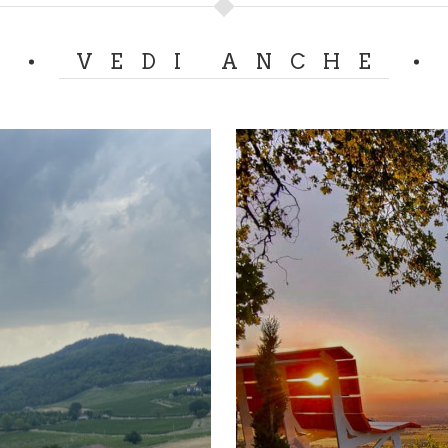
 – Casteggio (Pavia) | Tel: 0383 1938226 | Aperto tutti i
VEDI ANCHE
Chiuso il giovedì.
VAI
7 – Casteggio ((Pavia) | Tel: 366 5318056 | Aperto dal mart
13:00, 16:30-19:30. Lunedì e domenica 6:30-13:00. Chiuso
ca.
TALI - Cake Design |
13 – Casteggio (Pavia) | Tel. 329.5382455 | Orari: da luned
:00.
ATERIA