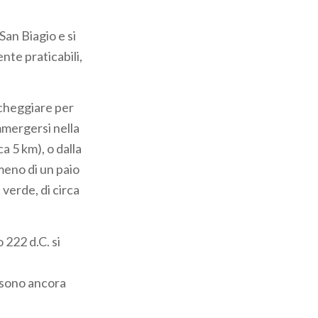
 San Biagio e si
ente praticabili,
archeggiare per
immergersi nella
a 5 km), o dalla
meno di un paio
 verde, di circa
 222 d.C. si
e sono ancora