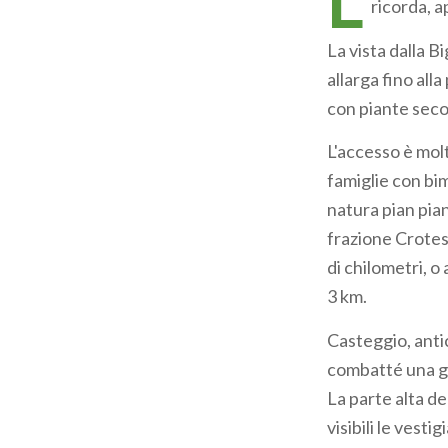
L
ricorda, a
La vista dalla Bi
allarga fino alla
con piante secol
L'accesso è molt
famiglie con bim
natura pian pian
frazione Crotes
di chilometri, o
3 km.
Casteggio, antic
combatté una gu
La parte alta de
visibili le vesti