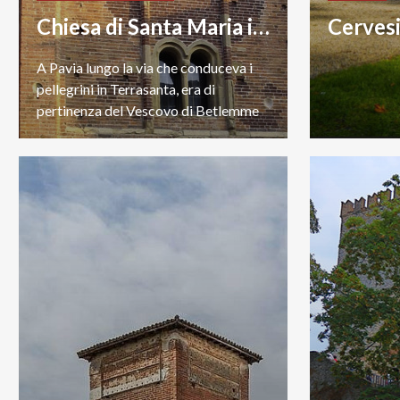
Chiesa di Santa Maria in Betlem
Cerves
A Pavia lungo la via che conduceva i
pellegrini in Terrasanta, era di
pertinenza del Vescovo di Betlemme