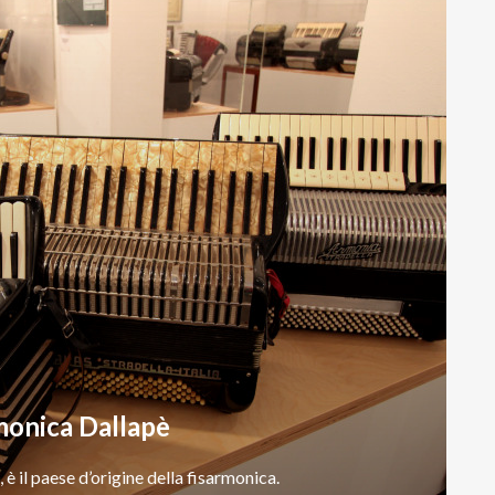
monica Dallapè
,
è
il
paese
d’origine
della
fisarmonica.