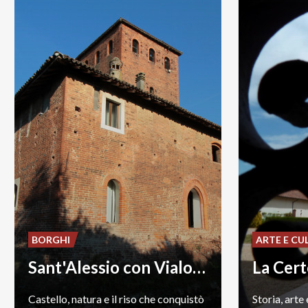
BORGHI
ARTE E CU
Sant'Alessio con Vialone
La Cert
Castello,
natura
e
il
riso
che
conquistò
Storia,
arte