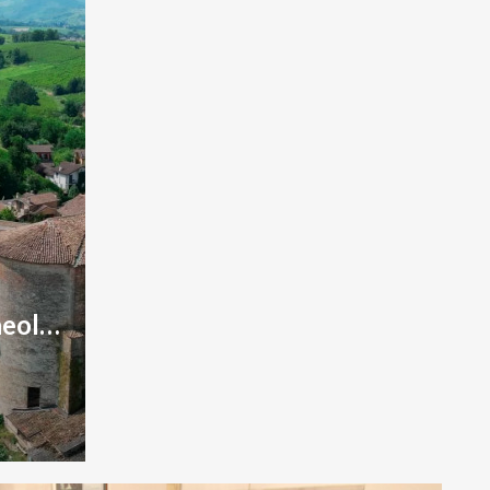
Civico Museo Archeologico di Casteggio e dell’Oltrepo Pavese