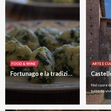
FOOD & WINE
ARTE E CU
Fortunago e la tradizione culinaria
Castell
Nel
cuore
d
tutto
da
viv