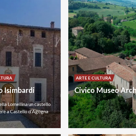
LTURA
ARTE E CULTURA
o Isimbardi
ella
Lomellina
un
castello
ere
a
Castello
d'Agogna