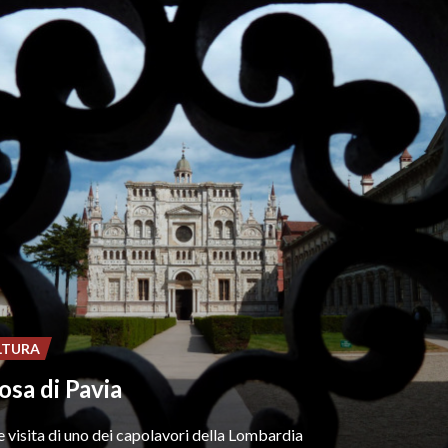
LTURA
osa di Pavia
e
visita
di
uno
dei
capolavori
della
Lombardia