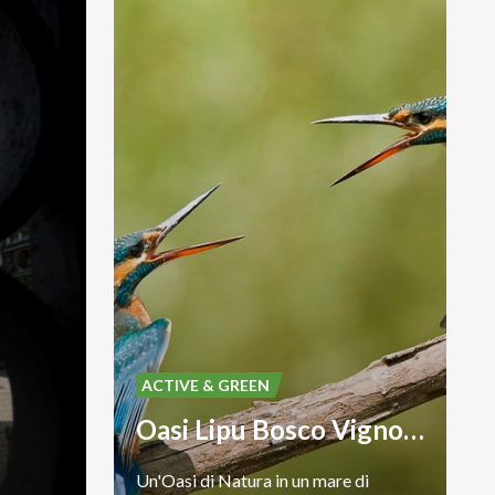
ACTIVE & GREEN
Oasi Lipu Bosco Vignolo
Un'Oasi
di
Natura
in
un
mare
di