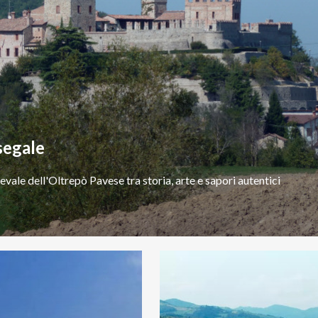
egale
evale
dell'Oltrepò
Pavese
tra
storia,
arte
e
sapori
autentici