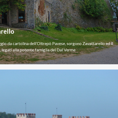
rello
ggio
da
cartolina
dell’Oltrepò
Pavese,
sorgono
Zavattarello
ed
il
,
legati
alla
potente
famiglia
dei
Dal
Verme