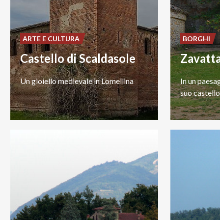
ARTE E CULTURA
BORGHI
Castello di Scaldasole
Zavatta
Un
gioiello
medievale
in
Lomellina
In
un
paesa
suo
castello