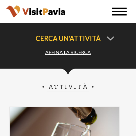
Salta
Toggle
al
naviga
IT
contenuto
principale
CERCA UN'ATTIVITÀ
AFFINA LA RICERCA
#visitpavia
ATTIVITÀ