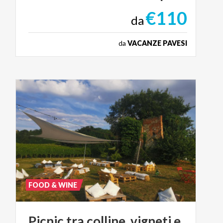
€110
da
da
VACANZE PAVESI
FOOD & WINE
Picnic
tra
colline,
vigneti
e