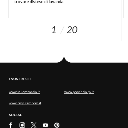
trovare
distese
di
lavanda
1
20
I NOSTRI SITI
www.in-lombardia.it
www.provincia.pv.it
www.cmp.camcom.it
SOCIAL