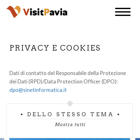
Salta
Toggle
al
naviga
IT
contenuto
principale
PRIVACY E COOKIES
#visitpavia
Dati di contatto del Responsabile della Protezione
dei Dati (RPD)/Data Protection Officer (DPO):
dpo@sinetinformatica.it
DELLO STESSO TEMA
Mostra tutti