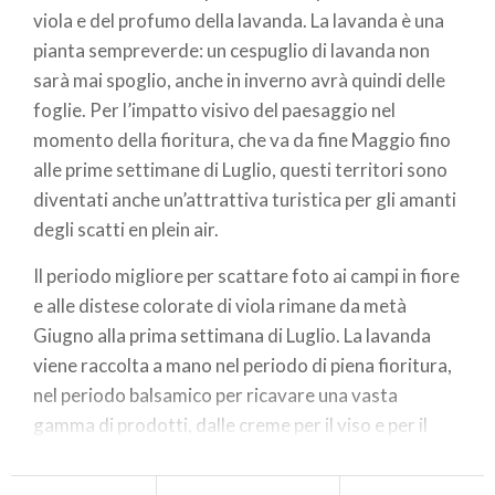
viola e del profumo della lavanda. La lavanda è una
pianta sempreverde: un cespuglio di lavanda non
sarà mai spoglio, anche in inverno avrà quindi delle
foglie. Per l’impatto visivo del paesaggio nel
momento della fioritura, che va da fine Maggio fino
alle prime settimane di Luglio, questi territori sono
diventati anche un’attrattiva turistica per gli amanti
degli scatti en plein air.
Il periodo migliore per scattare foto ai campi in fiore
e alle distese colorate di viola rimane da metà
Giugno alla prima settimana di Luglio. La lavanda
viene raccolta a mano nel periodo di piena fioritura,
nel periodo balsamico per ricavare una vasta
gamma di prodotti, dalle creme per il viso e per il
corpo, ai saponi e profumi, ai profumatori, candele e
molto altro.