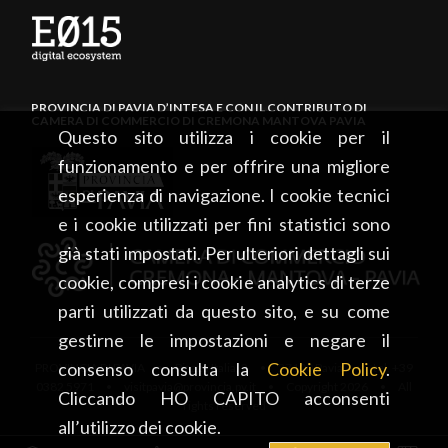
PROVINCIA DI PAVIA D’INTESA E CON IL CONTRIBUTO DI
CAMERA DI COMMERCIO DI CREMONA MANTOVA PAVIA
Questo sito utilizza i cookie per il
funzionamento e per offrire una migliore
esperienza di navigazione. I cookie tecnici
e i cookie utilizzati per fini statistici sono
già stati impostati. Per ulteriori dettagli sui
cookie, compresi i cookie analytics di terze
parti utilizzati da questo sito, e su come
gestirne le impostazioni e negare il
consenso consulta la
Cookie Policy
.
PROVINCIA DI PAVIA • Piazza Italia, 2 • 27100 Pavia • tel. +39
0382 5971 • visitpavia@provincia.pv.it • Copyright 2026 • All
Cliccando HO CAPITO acconsenti
rights reserved
all’utilizzo dei cookie.