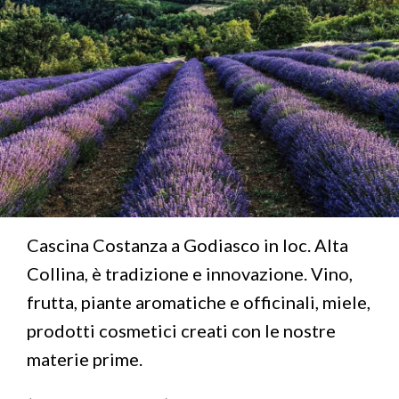
Azienda Agricola Le Fragranze - Varzi
Azienda Agricola Torre Memoriola - Borgoratto
Mormorolo
B&B La Locanda del Molino - Fortunago
Agriturismo Boccapane
(Photo Federica Manenti)
Cascina Costanza a Godiasco in loc. Alta
Collina, è tradizione e innovazione. Vino,
frutta, piante aromatiche e officinali, miele,
prodotti cosmetici creati con le nostre
materie prime.