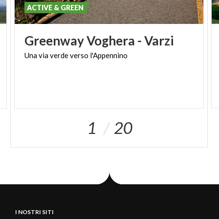
ACTIVE & GREEN
Greenway
Voghera
-
Varzi
Una
via
verde
verso
l'Appennino
1
20
I NOSTRI SITI