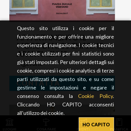
Questo sito utilizza i cookie per il
APPARTAMENTO IL
funzionamento e per offrire una migliore
MORO DI N. 30 CHARME
esperienza di navigazione. I cookie tecnici
APARTMENTS
e i cookie utilizzati per fini statistici sono
già stati impostati. Per ulteriori dettagli sui
Vigevano
cookie, compresi i cookie analytics di terze
parti utilizzati da questo sito, e su come
CONTATTA
gestirne le impostazioni e negare il
consenso consulta la
Cookie Policy
.
Cliccando HO CAPITO acconsenti
all’utilizzo dei cookie.
HO CAPITO
LUOGHI
COSA FARE
EVENTI
PIANIFICA