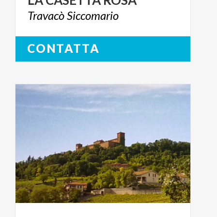
LA
CASETTA
ROSA
Travacò
Siccomario
CONTATTA