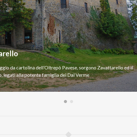
arello
ggio
da
cartolina
dell’Oltrepò
Pavese,
sorgono
Zavattarello
ed
il
o,
legati
alla
potente
famiglia
dei
Dal
Verme