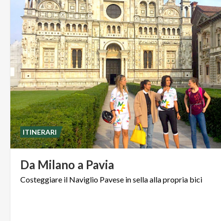
ITINERARI
Da
Milano
a
Pavia
Costeggiare
il
Naviglio
Pavese
in
sella
alla
propria
bici