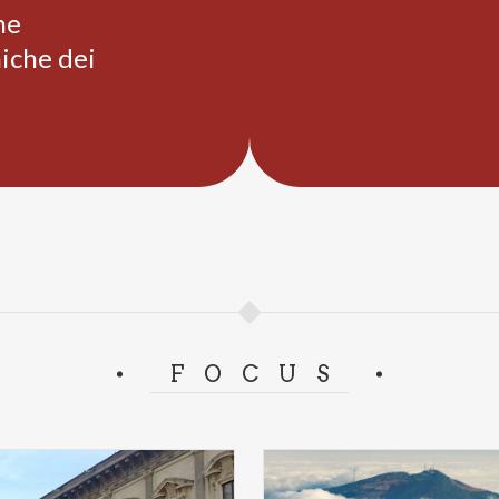
he
niche dei
FOCUS