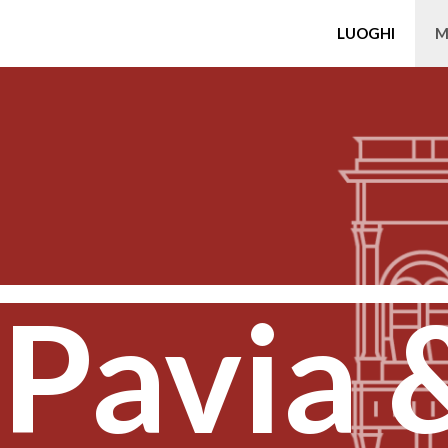
LUOGHI
M
 Pavia 