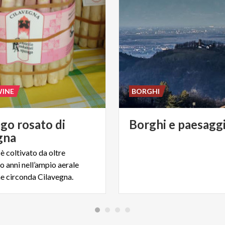
WINE
BORGHI
go rosato di
Borghi
e
paesagg
gna
è coltivato da oltre
o anni nell’ampio aerale
he circonda Cilavegna.