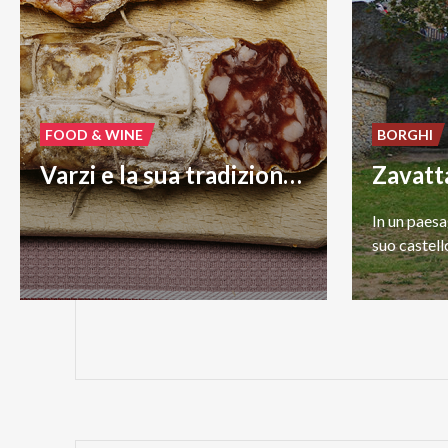
FOOD & WINE
BORGHI
Varzi e la sua tradizione gastronomica
Zavatt
In
un
paesa
suo
castell