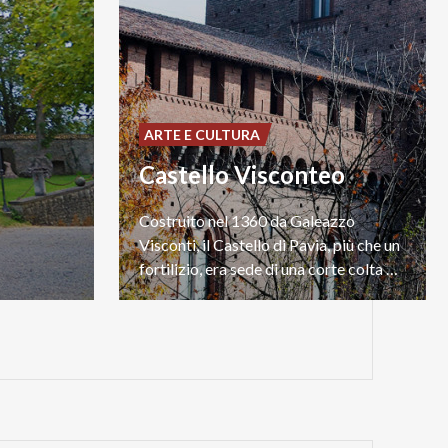
ARTE E CULTURA
Castello Visconteo
Costruito nel 1360 da Galeazzo
Visconti, il Castello di Pavia, più che un
fortilizio, era sede di una corte colta e raffinata.