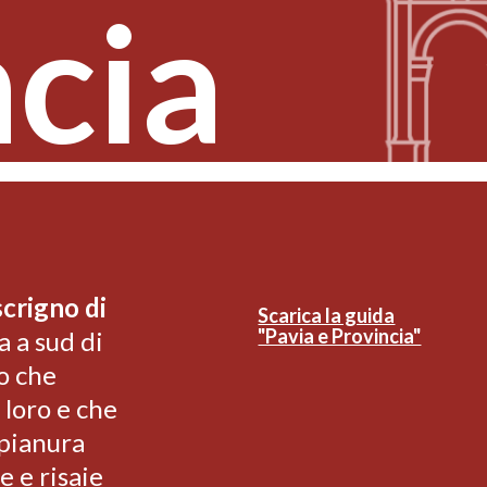
cia
crigno di
Scarica la guida
"Pavia e Provincia"
 a sud di
o che
 loro e che
 pianura
e e risaie