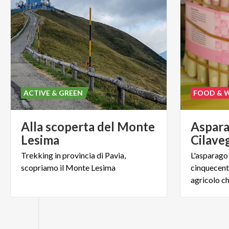
ACTIVE & GREEN
FOOD & 
Alla scoperta del Monte
Aspara
Lesima
Cilave
Trekking
in
provincia
di
Pavia,
L'asparago 
scopriamo
il
Monte
Lesima
cinquecent
agricolo c