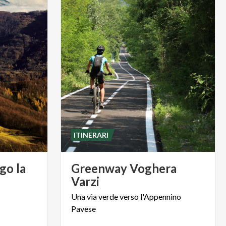
ITINERARI
go la
Greenway Voghera
Varzi
Una
via
verde
verso
l'Appennino
Pavese