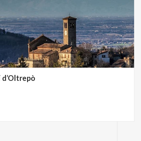
i
d’Oltrepò