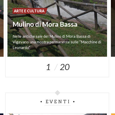
ARTE E CULTURA
Mulino di Mora Bassa
Nelle antiche sale del Mulino di Mora Bassa di
Vigevano una mostra permanente sulle “Macchine di
Leonardo”
1
20
EVENTI