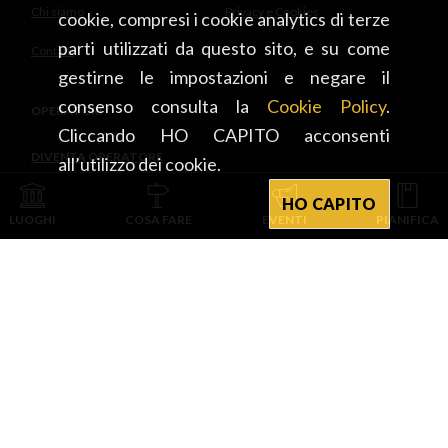
Chi siamo
Privacy e Cookies
cookie, compresi i cookie analytics di terze
parti utilizzati da questo sito, e su come
Contatti
gestirne le impostazioni e negare il
consenso consulta la
Cookie Policy
.
OPERATORI
Cliccando HO CAPITO acconsenti
DIVENTA OPERATORE
all’utilizzo dei cookie.
HO CAPITO
INTEGRATO CON
LUOGHI
COSA FARE
EVENTI
PIANIFICA
PROVINCIA DI PAVIA D’INTESA E CON IL CONTRIBUTO DI
CAMERA DI COMMERCIO DI CREMONA MANTOVA PAVIA