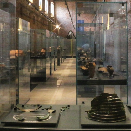
Il virtual tour permetterà di muoversi all’interno di
alcune delle sale del museo, rivedere i reperti e
approfondire alcuni argomenti!
Navigabile da qualsiasi dispositivo ai LINK:
SALA II:
https://my.matterport.com/show/?
m=eFJUHvNMQEw
SALA V:
https://my.matterport.com/show/?
m=vrWouiHoHoP