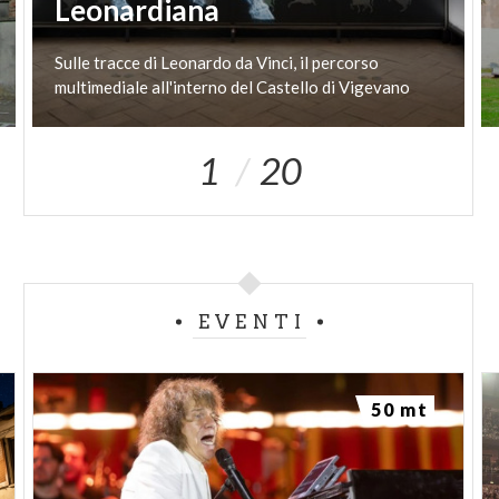
Leonardiana
Sulle
tracce
di
Leonardo
da
Vinci,
il
percorso
multimediale
all'interno
del
Castello
di
Vigevano
1
20
EVENTI
50 mt