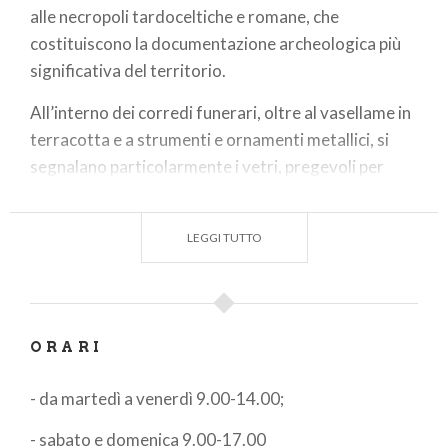
alle necropoli tardoceltiche e romane, che
costituiscono la documentazione archeologica più
significativa del territorio.
All’interno dei corredi funerari, oltre al vasellame in
terracotta e a strumenti e ornamenti metallici, si
segnalano particolarmente i vetri, pregevoli per
varietà e bellezza di forme, e la coroplastica, che,
seppur meno raffinata, consente interessanti
LEGGI TUTTO
osservazioni sul rituale funerario. Altre due sale
sono dedicate rispettivamente alla vita quotidiana
in Età romana e ai reperti di Età tardo antica e
medievale. L’ultima sala è riservata alle esposizioni a
ORARI
rotazione; dal 2015 è possibile ammirare la mostra
"Luci sul passato: lucerne romane in Lomellina".
​- da martedì a venerdì 9.00-14.00;
La sala V attualmente ospita, dal dicembre 2023 -
- sabato e domenica 9.00-17.00