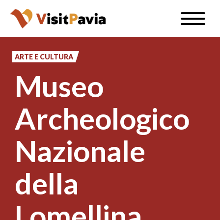
Salta
Toggle
al
naviga
IT
contenuto
principale
ARTE E CULTURA
Museo
#visitpavia
Archeologico
Nazionale
della
Lomellina