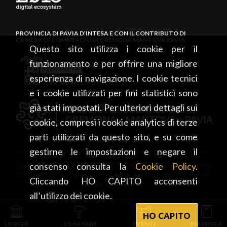
PROVINCIA DI PAVIA D’INTESA E CON IL CONTRIBUTO DI
CAMERA DI COMMERCIO DI CREMONA MANTOVA PAVIA
Questo sito utilizza i cookie per il
funzionamento e per offrire una migliore
esperienza di navigazione. I cookie tecnici
e i cookie utilizzati per fini statistici sono
già stati impostati. Per ulteriori dettagli sui
cookie, compresi i cookie analytics di terze
parti utilizzati da questo sito, e su come
gestirne le impostazioni e negare il
consenso consulta la
Cookie Policy
.
PROVINCIA DI PAVIA • Piazza Italia, 2 • 27100 Pavia • tel. +39
0382 5971 • visitpavia@provincia.pv.it • Copyright 2026 • All
Cliccando HO CAPITO acconsenti
rights reserved
all’utilizzo dei cookie.
HO CAPITO
LUOGHI
COSA FARE
EVENTI
PIANIFICA