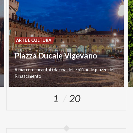
ARTE E CULTURA
Piazza Ducale Vigevano
Rimarrete
incantati
da
una
delle
più
belle
piazze
del
Rinascimento
1
20