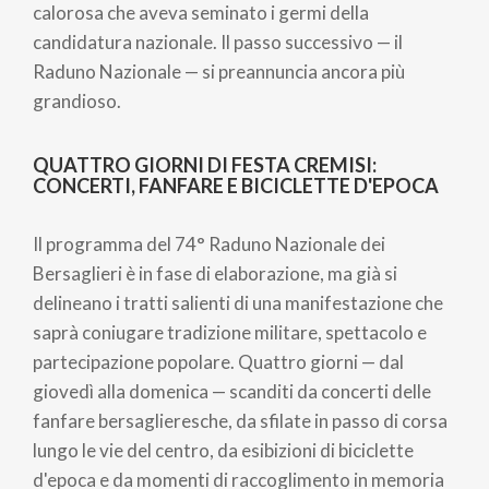
calorosa che aveva seminato i germi della
candidatura nazionale. Il passo successivo — il
Raduno Nazionale — si preannuncia ancora più
grandioso.
QUATTRO GIORNI DI FESTA CREMISI:
CONCERTI, FANFARE E BICICLETTE D'EPOCA
Il programma del 74° Raduno Nazionale dei
Bersaglieri è in fase di elaborazione, ma già si
delineano i tratti salienti di una manifestazione che
saprà coniugare tradizione militare, spettacolo e
partecipazione popolare. Quattro giorni — dal
giovedì alla domenica — scanditi da concerti delle
fanfare bersaglieresche, da sfilate in passo di corsa
lungo le vie del centro, da esibizioni di biciclette
d'epoca e da momenti di raccoglimento in memoria