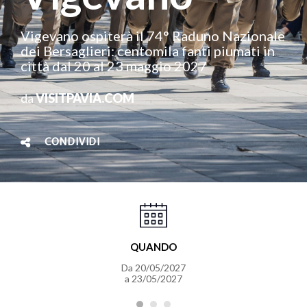
Vigevano ospiterà il 74° Raduno Nazionale
dei Bersaglieri: centomila fanti piumati in
città dal 20 al 23 maggio 2027
da
VISITPAVIA.COM
CONDIVIDI
QUANDO
Da 20/05/2027
a 23/05/2027