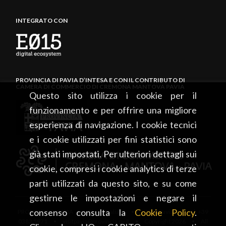
INTEGRATO CON
PROVINCIA DI PAVIA D’INTESA E CON IL CONTRIBUTO DI
CAMERA DI COMMERCIO DI CREMONA MANTOVA PAVIA
Questo sito utilizza i cookie per il
funzionamento e per offrire una migliore
esperienza di navigazione. I cookie tecnici
e i cookie utilizzati per fini statistici sono
già stati impostati. Per ulteriori dettagli sui
cookie, compresi i cookie analytics di terze
parti utilizzati da questo sito, e su come
gestirne le impostazioni e negare il
consenso consulta la
Cookie Policy
.
PROVINCIA DI PAVIA • Piazza Italia, 2 • 27100 Pavia • tel. +39
0382 5971 • visitpavia@provincia.pv.it • Copyright 2026 • All