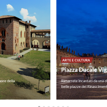
ARTE E CULTURA
Piazza Ducale Vi
uore
della
Rimarrete
incantati
da
una
d
belle
piazze
del
Rinascimen