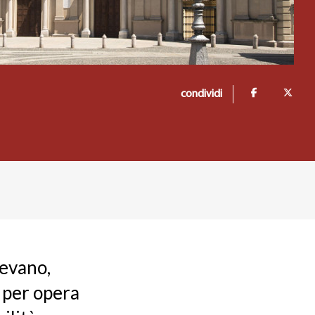
condividi
gevano,
2 per opera