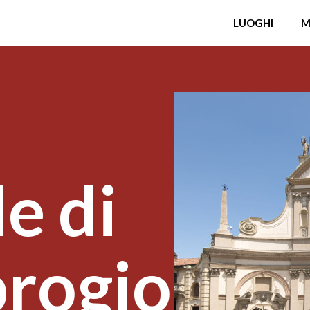
LUOGHI
M
e di
rogio