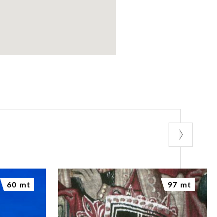
60 mt
97 mt