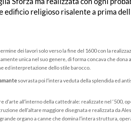
glia Sforza ma realizzata con ogni probab
 edificio religioso risalente a prima del
 termine dei lavori solo verso la fine del 1600 con la realizza
tamente unica nel suo genere, di forma concava che dona a
e ed interpretazione dello stile barocco.
ramante
sovrasta poi l'intera veduta della splendida ed ant
e d'arte all'interno della cattedrale: realizzate nel ‘500, o
struzione dell'altare maggiore disegnata e realizzata da Al
 grande organo a canne che domina l'intera struttura, opera