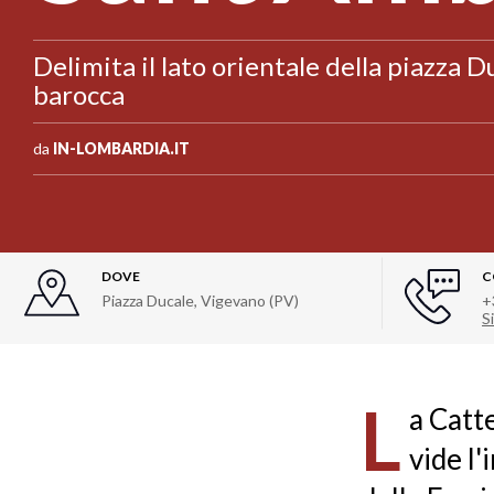
Delimita il lato orientale della piazza D
barocca
da
IN-LOMBARDIA.IT
DOVE
C
Piazza Ducale, Vigevano (PV)
+
Si
L
a Catt
vide l