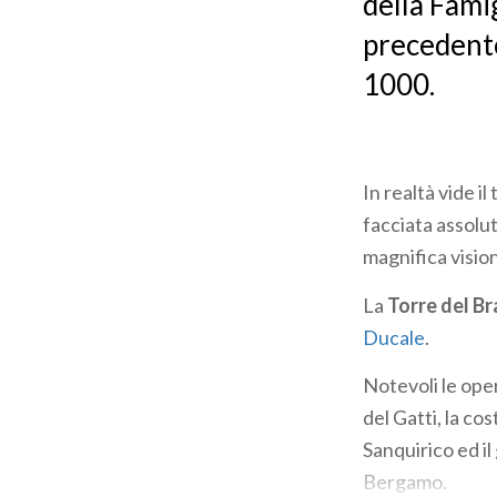
della Fami
precedente
1000.
In realtà vide il
facciata assolu
magnifica vision
La
Torre del B
Ducale
.
Notevoli le oper
del Gatti, la co
Sanquirico ed il
Bergamo.