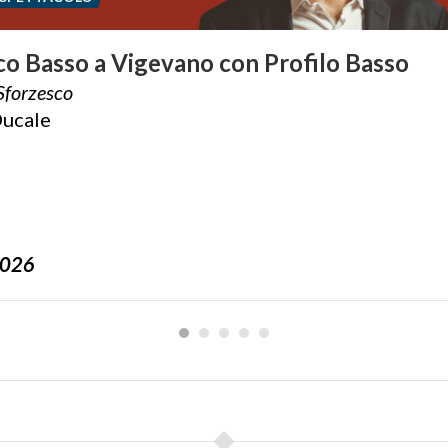
co
Basso
a
Vigevano
con
Profilo
Basso
Sforzesco
ucale
2026