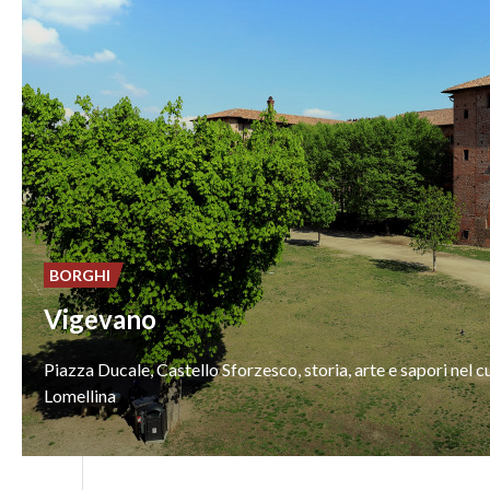
BORGHI
Vigevano
Piazza
Ducale,
Castello
Sforzesco,
storia,
arte
e
sapori
nel
c
Lomellina