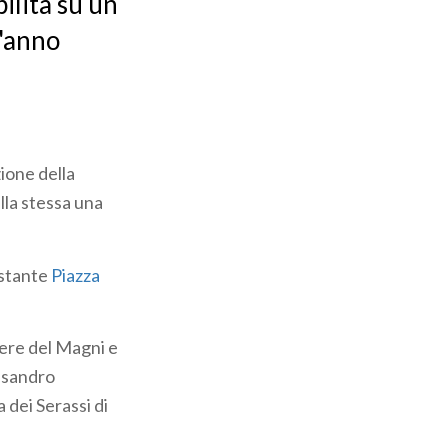
ilità su un
l'anno
zione della
lla stessa una
istante
Piazza
pere del Magni e
essandro
 dei Serassi di