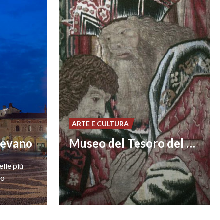
ARTE E CULTURA
gevano
Museo del Tesoro del Duomo di Vigevano
elle
più
to