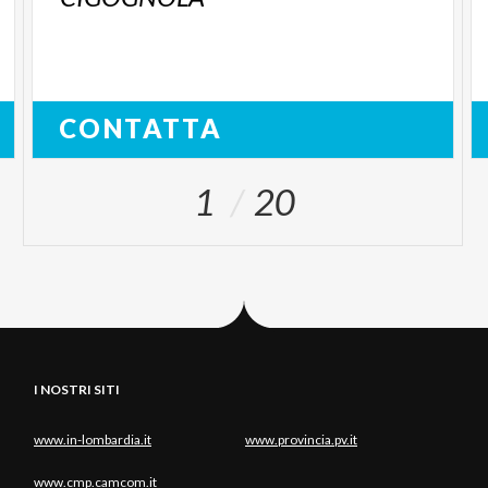
CONTATTA
1
20
I NOSTRI SITI
www.in-lombardia.it
www.provincia.pv.it
www.cmp.camcom.it