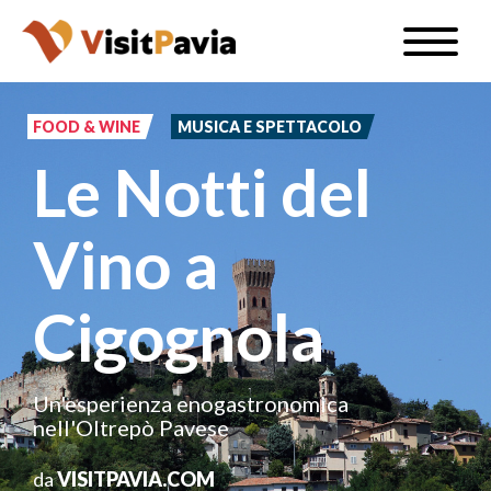
Salta
Toggle
al
naviga
IT
contenuto
principale
FOOD & WINE
MUSICA E SPETTACOLO
Le Notti del
#visitpavia
Vino a
Cigognola
Un'esperienza enogastronomica
nell'Oltrepò Pavese
da
VISITPAVIA.COM