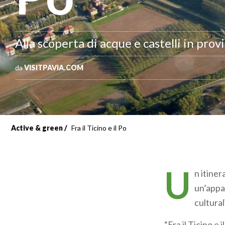
Alla scoperta di acque e castelli in prov
da
VISITPAVIA.COM
Active & green
Fra il Ticino e il Po
U
n itiner
un’appa
cultural
“Fra il Ticino e 