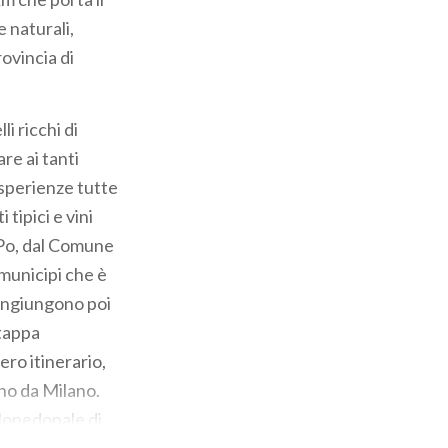
 naturali,
ovincia di
i ricchi di
are ai tanti
Esperienze tutte
tipici e vini
l Po, dal Comune
 municipi che è
congiungono poi
 tappa
ero itinerario,
eno da Milano.
clopedonale di