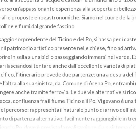
averso un’appassionante esperienza alla scoperta di bellezze
urali e proposte enogastronomiche. Siamo nel cuore della pr
colline e fiumi dal grande fascino.
saggio sorprendente del Ticino e del Po, si passa per i castell
er il patrimonio artistico presente nelle chiese, fino ad arriv
rire in sella a una bici o passeggiando immersi nel verde. 
i lasciandosi tentare anche dall’eccellente varietà di piatti 
ecifico, l’itinerario prevede due partenze: una a destra de
e l’altra alla sua sinistra, dal Comune di Arena Po, entrambi
ungere anche tramite ferrovia. Le due vie alternative si ri
ecca, confluenza fra il fiume Ticino e il Po. Vigevano è una
 percorso: rappresenta il naturale punto di arrivo dell’int
to di partenza alternativo, facilmente raggiungibile in tr
gnolo Po, dove è prevista la realizzazione di un sistema ci