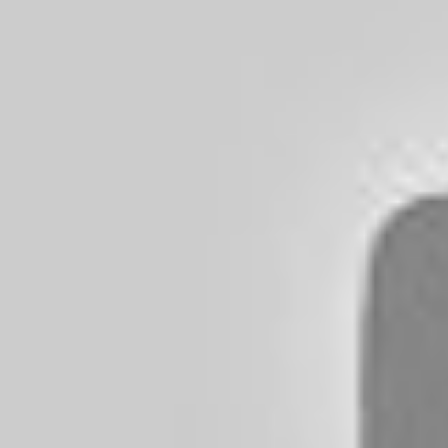
rinomato “Ponte 
di visitare la 
Zerbolò che ha 
attraversando i
secondo caso l’i
Borgo S. Siro do
della Sforzesca”
diversi comples
cui il “Colomba