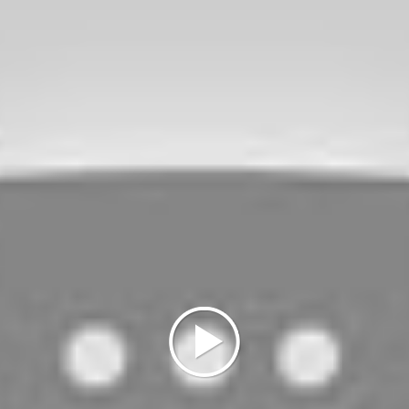
di Barche” si arriva sul sentiero E1 e il potenziale fruitore 
Cascina Venara, contesto di notevole pregio ambientale, nel
realizzato una nuova pista ciclopedonale. Da qui si può tor
l Comune di Carbonara al Ticino, oppure dirigersi verso ov
tinerario prevede di percorrere il sentiero E1 e, passando d
ve si può ammirare il magnifico castello medievale, giungiam
, frazione a pochi chilometri di strada da Vigevano, che si
si monumentali nati in successivi momenti storici, fra
rone”, eretto nel 1486 da Ludovico il Moro.