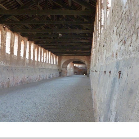
cio del XIX secolo), e attraverso la “Ciclovia del Po” che 
an Cipriano Po, Albaredo Arnaboldi (Pieve di S. Giovanni Ba
o del Po) si giunge al Ponte della Becca. Da quest’ultim
o ciclopedonale di Vaccarizza, si giunge a Valle Salimbene,
 che si è impegnata per la realizzazione di materiale stori
hiesa dei Templari” e da qui in direzione Pavia - via Scagliona
a riva sinistra del Ticino, si raggiunge il Capoluogo.
noltre i poli attrattori che possiamo ritrovare a Pavia: dal
a, ai sistemi museali, passando per i navigli che la interseca
significativo è l’intervento attuato dalla Provincia Ligure
nt’Agostino che ha realizzato il Chiostro nel Complesso C
ilica di San Pietro in Ciel D’oro, nota perché conserva le sp
Severino Boezio e del re Longobardo Liutprando. Uscendo
traversa Torre d’Isola per arrivare nel Comune di Bereguard
alificazione e il restauro del Castello Visconteo; da qui attr