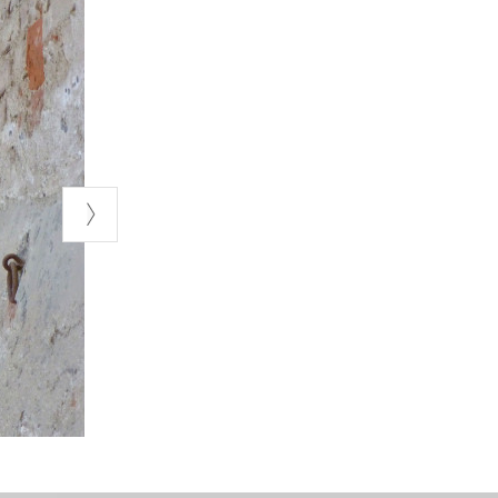
passa nei comuni
ttista) e
o, sempre
co-informativo
, attraverso i
 mondo
no.
 dell’Ordine
onventuale
oglie di
 da Pavia
o che ha
aversando il