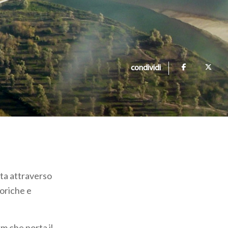
condividi
sta attraverso
toriche e
km che porta il