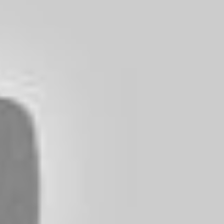
ha l’alternativa
 Comune di
nare a Pavia
est. Nel
al territorio di
o alla “Villa
 compone di