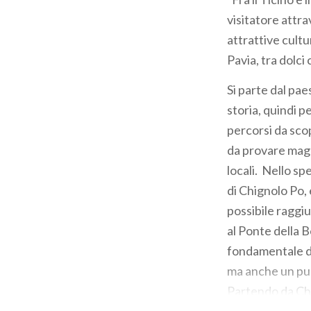
visitatore attr
attrattive cult
Pavia, tra dolci 
Si parte dal pae
storia, quindi p
percorsi da scop
da provare magar
locali. Nello sp
di Chignolo Po, 
possibile raggi
al Ponte della B
fondamentale del
ma anche un pun
Partendo da Chi