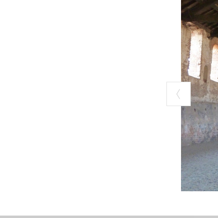
Rocchetta (edifi
di Portalbera, S
Mezzanino (Muse
seguendo l’anell
amministrazione
relativo alla “C
percorsi lungo l
Numerosi sono i
dell’architettur
Particolarmente 
Eremitano di Sa
adiacente la Bas
Sant’Agostino, 
l’itinerario at
previsto la riqu