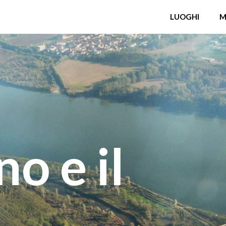
LUOGHI
M
no e il