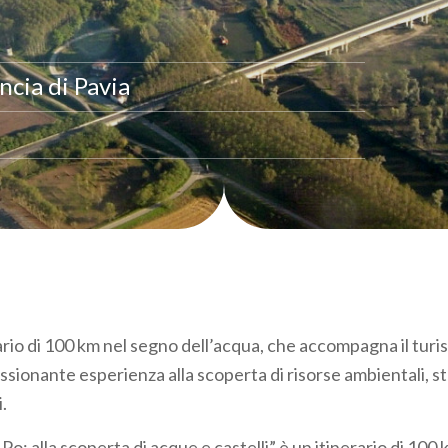
incia di Pavia
ario di 100 km nel segno dell’acqua, che accompagna il turi
ssionante esperienza alla scoperta di risorse ambientali, s
i.
il Po: alla scoperta di acque e castelli” è un itinerario di 100 