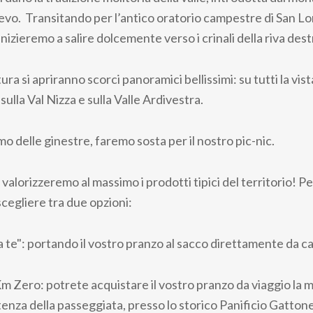
evo. Transitando per l’antico oratorio campestre di San Lo
inizieremo a salire dolcemente verso i crinali della riva dest
tura si apriranno scorci panoramici bellissimi: su tutti la vis
ulla Val Nizza e sulla Valle Ardivestra.
umo delle ginestre, faremo sosta per il nostro pic-nic.
 valorizzeremo al massimo i prodotti tipici del territorio! Pe
scegliere tra due opzioni:
 da te": portando il vostro pranzo al sacco direttamente da c
m Zero: potrete acquistare il vostro pranzo da viaggio la m
tenza della passeggiata, presso lo storico Panificio Gatton