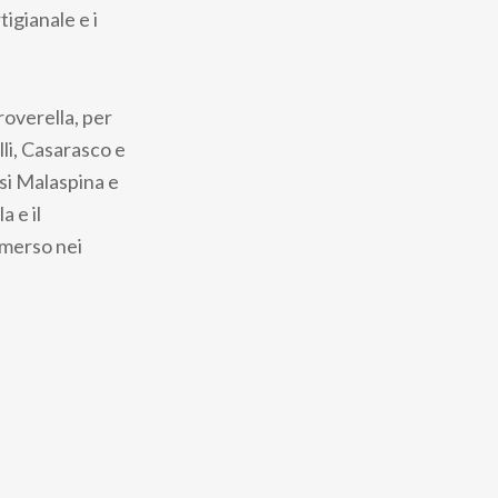
tigianale e i
overella, per
lli, Casarasco e
esi Malaspina e
a e il
mmerso nei