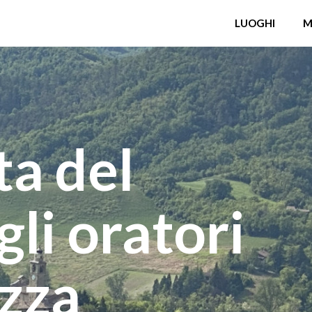
LUOGHI
M
ta del
gli oratori
izza