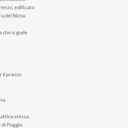
renzo, edificato
ra del Nizza.
ta che si gode
r il pranzo
asa.
attina stessa,
e di Poggio