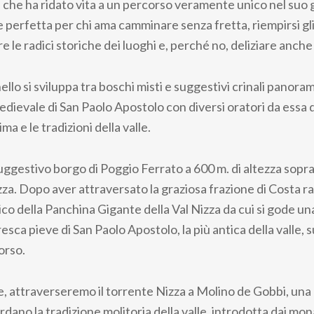
 che ha ridato vita a un percorso veramente unico nel suo g
 perfetta per chi ama camminare senza fretta, riempirsi gli
re le radici storiche dei luoghi e, perché no, deliziare anche 
nello si sviluppa tra boschi misti e suggestivi crinali panora
medievale di San Paolo Apostolo con diversi oratori da essa
ma e le tradizioni della valle.
ggestivo borgo di Poggio Ferrato a 600 m. di altezza sopra l
zza. Dopo aver attraversato la graziosa frazione di Costa 
o della Panchina Gigante della Val Nizza da cui si gode una
oresca pieve di San Paolo Apostolo, la più antica della valle,
orso.
ve, attraverseremo il torrente Nizza a Molino de Gobbi, un
ordano la tradizione molitoria della valle, introdotta dai mo