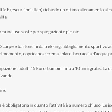
oltà: E (escursionistico) richiedo un ottimo allenamento al
lita
rca incluse soste per spiegazioni e pic-nic
Scarpe e bastoncini da trekking, abbigliamento sportivo ad
 momento, copricapo e crema solare, borraccia d'acqua pe
pazione: adulti 15 Euro, bambini fino a 10 anni gratis. La 
bevande.
re:
è obbligatoria in quanto l’attività è a numero chiuso. Le isc