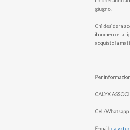
chiuderanno ad 
giugno.
Chi desidera acq
il numero e la t
acquisto la matt
Per informazion
CALYX ASSOC
Cell/Whatsapp 
E-mail:
calyxtu