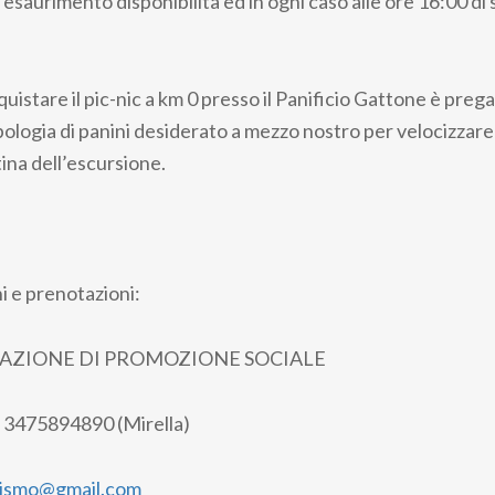
esaurimento disponibilità ed in ogni caso alle ore 16:00 di
uistare il pic-nic a km 0 presso il Panificio Gattone è preg
ipologia di panini desiderato a mezzo nostro per velocizzare 
ina dell’escursione.
i e prenotazioni:
IAZIONE DI PROMOZIONE SOCIALE
3475894890 (Mirella)
rismo@gmail.com