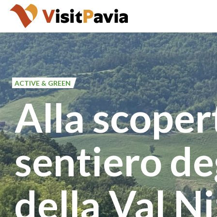
Salta
al
contenuto
principale
ACTIVE & GREEN
Alla scoper
sentiero de
della Val N