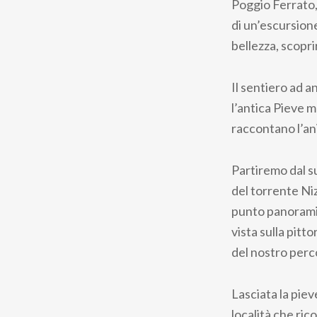
Poggio Ferrato,
di un’escursione
bellezza, scopri
Il sentiero ad a
l’antica Pieve 
raccontano l’ani
Partiremo dal su
del torrente Ni
punto panoramic
vista sulla pitt
del nostro perc
Lasciata la pie
località che ric