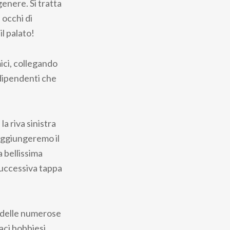
enere. Si tratta
 occhi di
il palato!
mici, collegando
 dipendenti che
a riva sinistra
raggiungeremo il
 bellissima
 successiva tappa
a delle numerose
naci bobbiesi