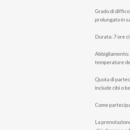
Grado di diffic
prolungato in sa
Durata: 7 ore ci
Abbigliamento: 
temperature del
Quota di parteci
include cibi o 
Come partecipa
La prenotazione 