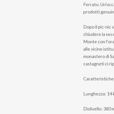
Ferrato. Un'occa
prodotti genuini
Dopo il pic-nic
chiudere la seco
Monte con l’orat
alle vicine isti
monastero di Sa
castagneti ci ri
Caratteristiche
Lunghezza: 14 k
Dislivello: 380 m