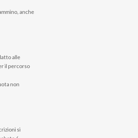
 cammino, anche
atto alle
r il percorso
quota non
rizioni si