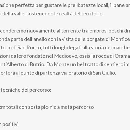
sione perfetta per gustare le prelibatezze locali, il pane ar
 della valle, sostenendo le realtà del territorio.
 scenderemo nuovamente al torrente tra ombrosi boschi di r
nda parte dell’anello con la visita delle borgate di Montice
orio di San Rocco, tutti luoghi legati alla storia dei march
tuzioni da loro fondate nel Medioevo, ossia la rocca di Oramal
nt’Alberto di Butrio. Da Monte un bel tratto di sentiero i
porterà al punto di partenza via oratorio di San Giulio.
 tecniche del percorso:
m totali con sosta pic-nic a metà percorso
 positivi