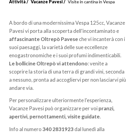
Attività
Vacanze Pavesi
Visite in cantina in Vespa
A bordo di una modernissima Vespa 125cc, Vacanze
Pavesi vi porta alla scoperta dell'incontaminato e
affascinante Oltrepò Pavese
che vi incanterà con i
suoi paesaggi, la varietà delle sue eccellenze
enogastronomiche e i suoi profumi indimenticabili.
Le bollicine Oltrepò vi attendono
: venite a
scoprire la storia di una terra di grandi vini, seconda
a nessuno, pronta ad accogliervi per non lasciarvi più
andare via.
Per personalizzare ulteriormente l'esperienza,
Vacanze Pavesi può organizzare per voi
pranzi,
apertivi, pernottamenti, visite guidate
.
Info al numero
340 2831923
dal lunedì alla