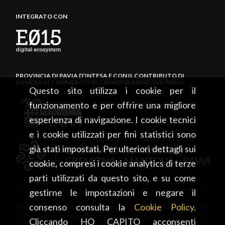
INTEGRATO CON
PROVINCIA DI PAVIA D’INTESA E CON IL CONTRIBUTO DI
CAMERA DI COMMERCIO DI CREMONA MANTOVA PAVIA
Questo sito utilizza i cookie per il
funzionamento e per offrire una migliore
esperienza di navigazione. I cookie tecnici
e i cookie utilizzati per fini statistici sono
già stati impostati. Per ulteriori dettagli sui
cookie, compresi i cookie analytics di terze
parti utilizzati da questo sito, e su come
gestirne le impostazioni e negare il
consenso consulta la
Cookie Policy
.
PROVINCIA DI PAVIA • Piazza Italia, 2 • 27100 Pavia • tel. +39
0382 5971 • visitpavia@provincia.pv.it • Copyright 2026 • All
Cliccando HO CAPITO acconsenti