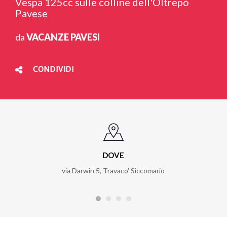
Vespa 125cc sulle colline dell'Oltrepò
Pavese
da
VACANZE PAVESI
CONDIVIDI
DOVE
via Darwin 5, Travaco' Siccomario