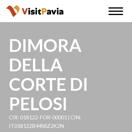
Salta
Toggle
al
naviga
IT
contenuto
principale
DIMORA
DELLA
#visitpavia
CORTE DI
PELOSI
CIR: 018122-FOR-00001 | CIN:
IT018122B44S8Z2K2N