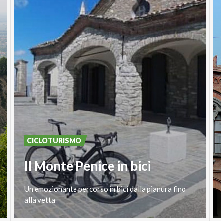
CICLOTURISMO
Il Monte Penice in bici
Un
emozionante
percorso
in
bici
dalla
pianura
fino
alla
vetta