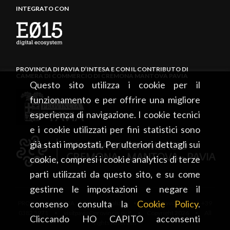
INTEGRATO CON
PROVINCIA DI PAVIA D’INTESA E CON IL CONTRIBUTO DI
CAMERA DI COMMERCIO DI CREMONA MANTOVA PAVIA
Questo sito utilizza i cookie per il
funzionamento e per offrire una migliore
esperienza di navigazione. I cookie tecnici
e i cookie utilizzati per fini statistici sono
già stati impostati. Per ulteriori dettagli sui
cookie, compresi i cookie analytics di terze
parti utilizzati da questo sito, e su come
gestirne le impostazioni e negare il
consenso consulta la
Cookie Policy
.
PROVINCIA DI PAVIA • Piazza Italia, 2 • 27100 Pavia • tel. +39
0382 5971 • visitpavia@provincia.pv.it • Copyright 2026 • All
Cliccando HO CAPITO acconsenti
rights reserved