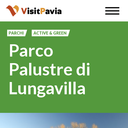
Salta
Toggle
al
naviga
IT
contenuto
principale
PARCHI
ACTIVE & GREEN
Parco
#visitpavia
Palustre di
Lungavilla