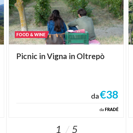
FOOD & WINE
Picnic
in
Vigna
in
Oltrepò
€38
da
da
FRADÉ
1
5