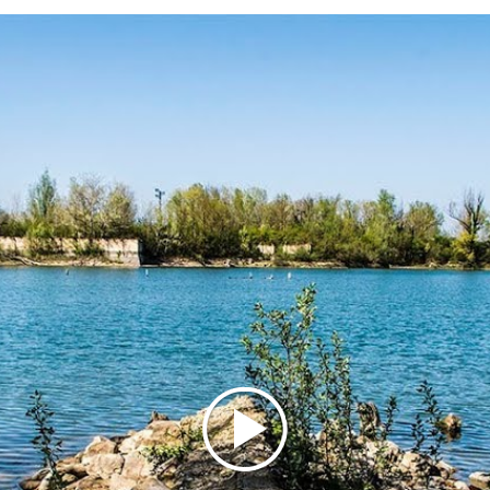
presenza di specie animali e vegetali. Le ricerche
hanno dimostrato, fra l´altro, che il sito costituisce
un´area prediletta per lo svernamento di numerose
specie di uccelli acquatici, e hanno evidenziato come
l´area venga utilizzata da alcune specie anche come
vero e proprio rifugio nel periodo venatorio.
Consentita la pesca amatoriale e sportiva, previo
acquisto del permesso giornaliero
FONTE: COMUNE DI LUNGAVILLA