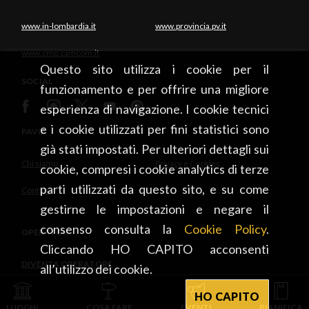
www.in-lombardia.it
www.provincia.pv.it
www.cmp.camcom.it
Questo sito utilizza i cookie per il
SOCIAL
funzionamento e per offrire una migliore
esperienza di navigazione. I cookie tecnici
e i cookie utilizzati per fini statistici sono
PAVIA
già stati impostati. Per ulteriori dettagli sui
Chi siamo
Privacy e Cookies
cookie, compresi i cookie analytics di terze
parti utilizzati da questo sito, e su come
Contatti
gestirne le impostazioni e negare il
consenso consulta la
Cookie Policy
.
OPERATORI
Cliccando HO CAPITO acconsenti
DIVENTA OPERATORE
all’utilizzo dei cookie.
HO CAPITO
INTEGRATO CON
LUOGHI
COSA FARE
EVENTI
PIANIFICA