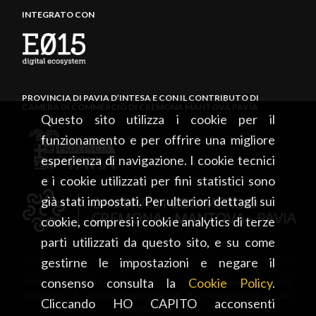
INTEGRATO CON
PROVINCIA DI PAVIA D’INTESA E CON IL CONTRIBUTO DI
CAMERA DI COMMERCIO DI CREMONA MANTOVA PAVIA
Questo sito utilizza i cookie per il
funzionamento e per offrire una migliore
esperienza di navigazione. I cookie tecnici
e i cookie utilizzati per fini statistici sono
già stati impostati. Per ulteriori dettagli sui
cookie, compresi i cookie analytics di terze
parti utilizzati da questo sito, e su come
gestirne le impostazioni e negare il
consenso consulta la
Cookie Policy
.
PROVINCIA DI PAVIA • Piazza Italia, 2 • 27100 Pavia • tel. +39
0382 5971 • visitpavia@provincia.pv.it • Copyright 2026 • All
Cliccando HO CAPITO acconsenti
rights reserved