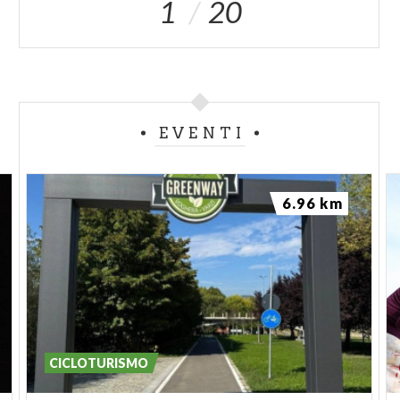
1
20
Essenze d'altofusto, cespugli da fiori, da foglia e da
frutto, formano il quorum floristico di questo luogo.
Conifere e latifoglie si alternano, gradevolmente,
nel gioco scenico delle parti. Le statue, la pergola ed
il tempio forniscono, invece, l'elemento plastico.
Adiacente all'ingresso del Castello e lungo il ciglio
EVENTI
del vecchio fossato, aiuole fantasiose a ricamo
offrono un esempio di "Ars Topiaria".
6.96 km
FONTE COMUNE DI CERVESINA
CICLOTURISMO