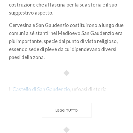
costruzione che affascina per la sua storia e il suo
suggestivo aspetto.
Cervesina e San Gaudenzio costituirono a lungo due
comuni a sé stanti; nel Medioevo San Gaudenzio era
più importante, specie dal punto di vista religioso,
essendo sede di pieve da cui dipendevano diversi
paesi della zona.
Il
Castello di San Gaudenzio
, un'oasi di storia
lombarda, mantiene intatti nel tempo il fascino dei
luoghi, la dolcezza di vivere. La sua storia è legata ai
LEGGI TUTTO
Visconti e ai destini di Pavia: un complesso
originario del 1400 appartenuto a numerose
famiglie nobili (i Beccaria, i Taverna, i Trotti) che se