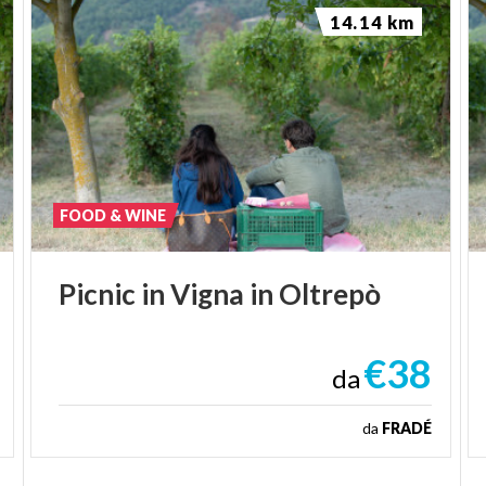
14.14 km
FOOD & WINE
Picnic
in
Vigna
in
Oltrepò
€38
da
da
FRADÉ