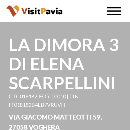
Salta
Toggle
al
naviga
IT
contenuto
principale
LA DIMORA 3
DI ELENA
#visitpavia
SCARPELLINI
CIR: 018182-FOR-00010 | CIN:
IT018182B4LB7VRUVH
VIA GIACOMO MATTEOTTI 59,
27058 VOGHERA