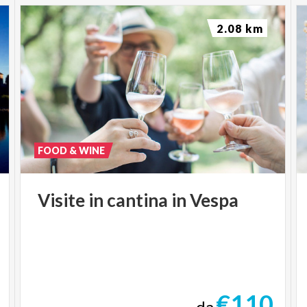
2.08 km
FOOD & WINE
Visite
in
cantina
in
Vespa
€110
da