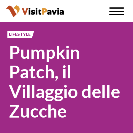
Salta
Toggle
al
naviga
IT
contenuto
principale
LIFESTYLE
Pumpkin
#visitpavia
Patch, il
Villaggio delle
Zucche