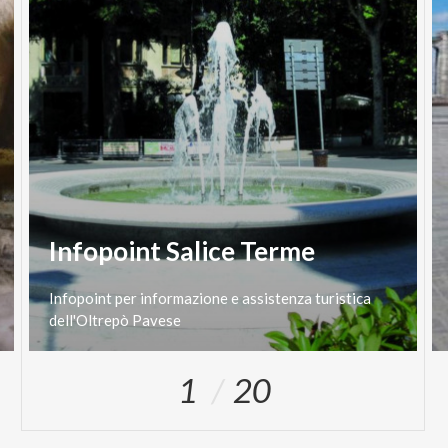
Infopoint Salice Terme
Infopoint
per
informazione
e
assistenza
turistica
dell'Oltrepò
Pavese
1
20