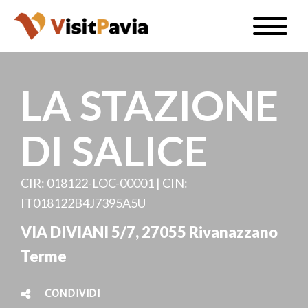
Salta
Toggle
al
naviga
IT
contenuto
principale
LA STAZIONE
DI SALICE
#visitpavia
CIR: 018122-LOC-00001 | CIN:
IT018122B4J7395A5U
VIA DIVIANI 5/7, 27055 Rivanazzano
Terme
CONDIVIDI