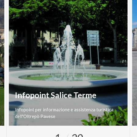
Infopoint Salice Terme
Infopoint
per
informazione
e
assistenza
turistica
dell'Oltrepò
Pavese