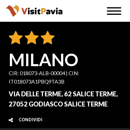
Salta
Toggle
al
naviga
IT
contenuto
principale
MILANO
#visitpavia
CIR: 018073-ALB-00004 | CIN:
IT018073A1PBQ9TA3B
VIA DELLE TERME, 62 SALICE TERME,
27052 GODIASCO SALICE TERME
CONDIVIDI