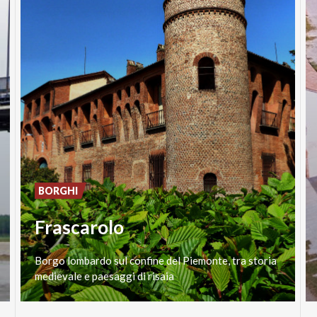
BORGHI
Frascarolo
Borgo
lombardo
sul
confine
del
Piemonte,
tra
storia
medievale
e
paesaggi
di
risaia