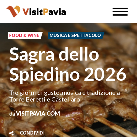
Salta
Toggle
al
naviga
IT
contenuto
principale
FOOD & WINE
MUSICA E SPETTACOLO
Sagra dello
#visitpavia
Spiedino 2026
Tre giorni di gusto, musica e tradizione a
Torre Beretti e Castellaro
da
VISITPAVIA.COM
CONDIVIDI