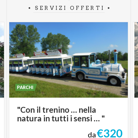
SERVIZI OFFERTI
PARCHI
"Con
il
trenino
…
nella
natura
in
tutti
i
sensi
…
"
€320
da