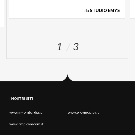
da
STUDIO EMYS
1
3
I NOSTRI SITI
www.in-lombardia.it
www.provincia.pv.it
www.cmp.camcom.it