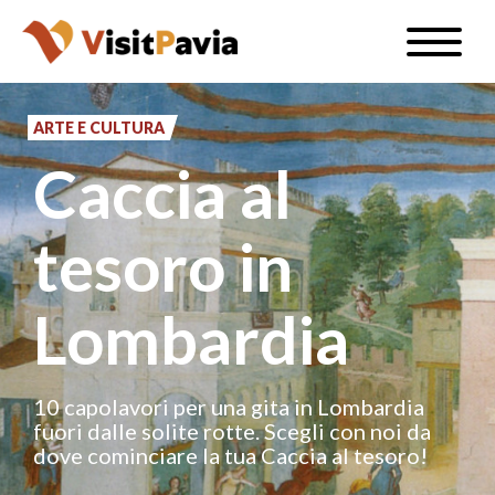
Salta
Toggle
al
naviga
IT
contenuto
principale
ARTE E CULTURA
Caccia al
#visitpavia
tesoro in
Lombardia
10 capolavori per una gita in Lombardia
fuori dalle solite rotte. Scegli con noi da
dove cominciare la tua Caccia al tesoro!