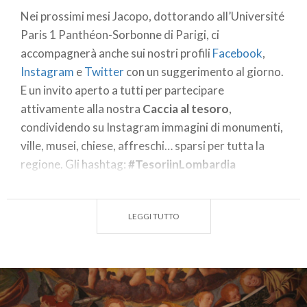
Nei prossimi mesi Jacopo, dottorando all’Université
Paris 1 Panthéon-Sorbonne di Parigi, ci
accompagnerà anche sui nostri profili
Facebook
,
Instagram
e
Twitter
con un suggerimento al giorno.
E un invito aperto a tutti per partecipare
attivamente alla nostra
Caccia al tesoro
,
condividendo su Instagram immagini di monumenti,
ville, musei, chiese, affreschi… sparsi per tutta la
regione. Gli hashtag:
#TesoriinLombardia
#inLombardia
.
Qui i primi 10 consigli! Siete dei nostri?
LEGGI TUTTO