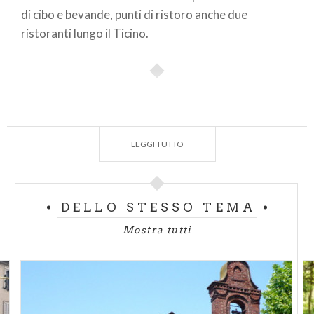
di cibo e bevande, punti di ristoro anche due
ristoranti lungo il Ticino.
Informazioni tecniche
Punto di partenza: Garlasco
LEGGI TUTTO
Punto di arrivo: Pavia
Lunghezza 25,5 km
Difficoltà: media
DELLO STESSO TEMA
Mezzi di percorrenza: piedi, bici, auto
Mostra tutti