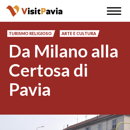
Salta
Toggle
al
naviga
IT
contenuto
principale
TURISMO RELIGIOSO
ARTE E CULTURA
Da Milano alla
#visitpavia
Certosa di
Pavia