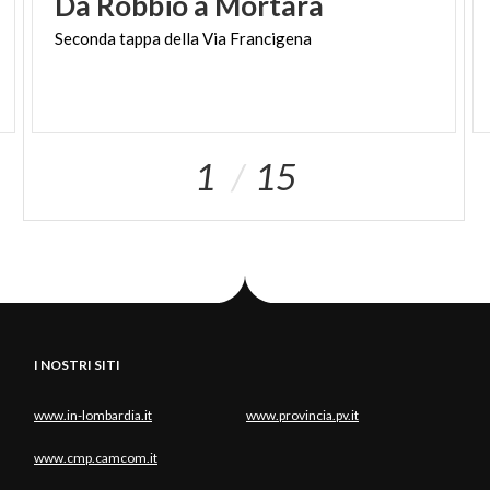
Da
Robbio
a
Mortara
Seconda
tappa
della
Via
Francigena
1
15
I NOSTRI SITI
www.in-lombardia.it
www.provincia.pv.it
www.cmp.camcom.it