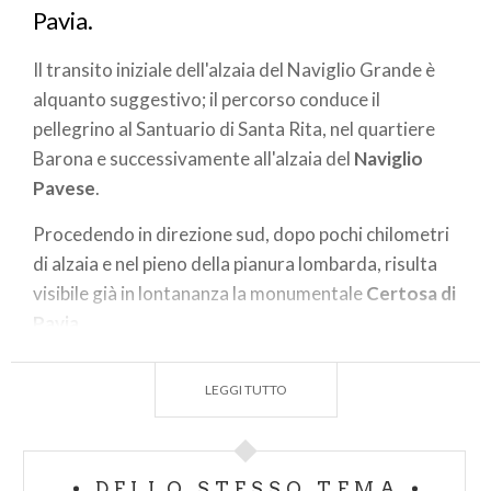
Pavia.
Il transito iniziale dell'alzaia del Naviglio Grande è
alquanto suggestivo; il percorso conduce il
pellegrino al Santuario di Santa Rita, nel quartiere
Barona e successivamente all'alzaia del
Naviglio
Pavese
.
Procedendo in direzione sud, dopo pochi chilometri
di alzaia e nel pieno della pianura lombarda, risulta
visibile già in lontananza la monumentale
Certosa di
Pavia
.
GIORNO 25 DEL CAMMINO DI SANT'AGOSTINO
LEGGI TUTTO
Informazioni tecniche
Punto di partenza: Milano, Basilica di S.
DELLO STESSO TEMA