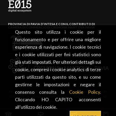
PROVINCIA DI PAVIA D’INTESA E CON IL CONTRIBUTO DI
CAMERA DI COMMERCIO DI CREMONA MANTOVA PAVIA
Questo sito utilizza i cookie per il
funzionamento e per offrire una migliore
esperienza di navigazione. I cookie tecnici
e i cookie utilizzati per fini statistici sono
già stati impostati. Per ulteriori dettagli sui
cookie, compresi i cookie analytics di terze
parti utilizzati da questo sito, e su come
gestirne le impostazioni e negare il
consenso consulta la
Cookie Policy
.
PROVINCIA DI PAVIA • Piazza Italia, 2 • 27100 Pavia • tel. +39
0382 5971 • visitpavia@provincia.pv.it • Copyright 2026 • All
Cliccando HO CAPITO acconsenti
rights reserved
all’utilizzo dei cookie.