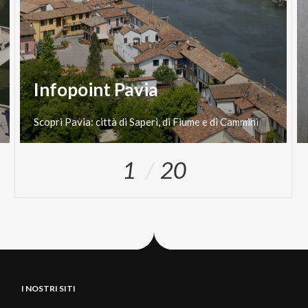
Infopoint Pavia
Scopri
Pavia:
città
di
Saperi,
di
Fiume
e
di
Cammini
1
20
I NOSTRI SITI