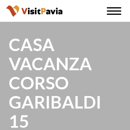
Salta
Toggle
al
naviga
IT
contenuto
principale
CASA
VACANZA
#visitpavia
CORSO
GARIBALDI
15