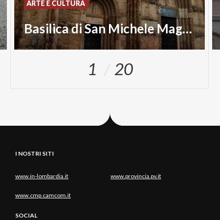
ARTE E CULTURA
Basilica di San Michele Maggiore
1
20
I NOSTRI SITI
www.in-lombardia.it
www.provincia.pv.it
www.cmp.camcom.it
SOCIAL