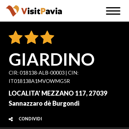
Salta
Toggle
al
naviga
IT
contenuto
principale
GIARDINO
#visitpavia
CIR: 018138-ALB-00003 | CIN:
IT018138A1MVOWMG5R
LOCALITA' MEZZANO 117, 27039
Sannazzaro dè Burgondi
CONDIVIDI