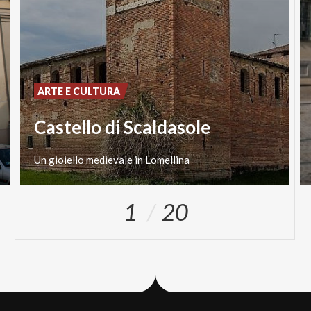
ARTE E CULTURA
Castello di Scaldasole
Un
gioiello
medievale
in
Lomellina
1
20