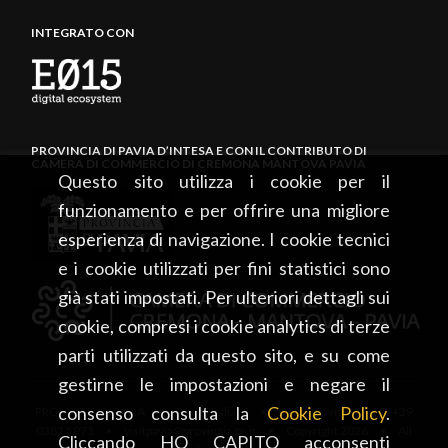
INTEGRATO CON
PROVINCIA DI PAVIA D’INTESA E CON IL CONTRIBUTO DI
CAMERA DI COMMERCIO DI CREMONA MANTOVA PAVIA
Questo sito utilizza i cookie per il
funzionamento e per offrire una migliore
esperienza di navigazione. I cookie tecnici
e i cookie utilizzati per fini statistici sono
già stati impostati. Per ulteriori dettagli sui
cookie, compresi i cookie analytics di terze
parti utilizzati da questo sito, e su come
gestirne le impostazioni e negare il
consenso consulta la
Cookie Policy
.
PROVINCIA DI PAVIA • Piazza Italia, 2 • 27100 Pavia • tel. +39
0382 5971 • visitpavia@provincia.pv.it • Copyright 2026 • All
Cliccando HO CAPITO acconsenti