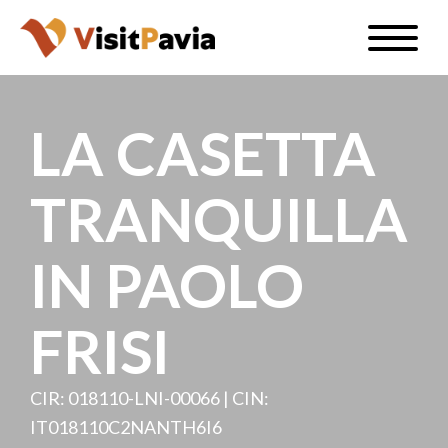
Salta
Toggle
al
naviga
IT
contenuto
principale
LA CASETTA
TRANQUILLA
#visitpavia
IN PAOLO
FRISI
CIR: 018110-LNI-00066 | CIN:
IT018110C2NANTH6I6