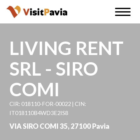
Salta
Toggle
al
naviga
IT
contenuto
principale
LIVING RENT
SRL - SIRO
#visitpavia
COMI
CIR: 018110-FOR-00022 | CIN:
IT018110B4WD3E2IS8
VIA SIRO COMI 35, 27100 Pavia