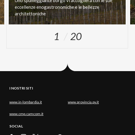
Uno spumeggiante borgo vi accoglierà con le sue
eccellenze enogastronomiche e le bellezze
architettoniche
1
20
I NOSTRI SITI
www.in-lombardia.it
www.provincia.pv.it
www.cmp.camcom.it
SOCIAL