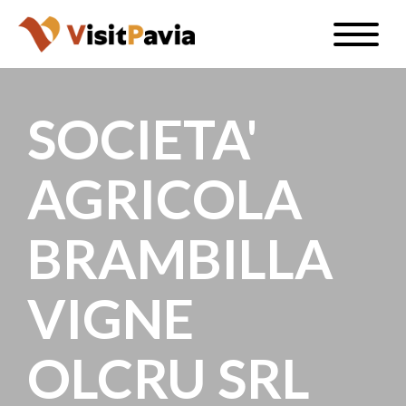
Salta
Toggle
al
naviga
IT
contenuto
principale
SOCIETA'
AGRICOLA
#visitpavia
BRAMBILLA
VIGNE
OLCRU SRL