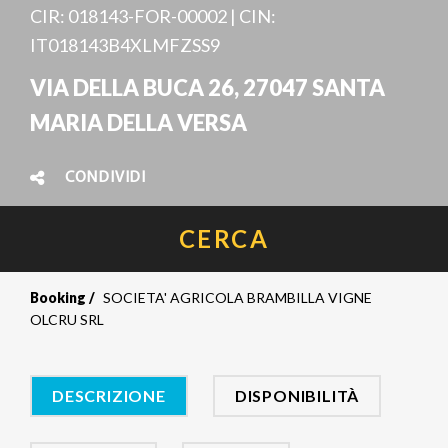
CIR: 018143-FOR-00002 | CIN:
IT018143B4XLMFZSS9
VIA DELLA BUCA 26, 27047 SANTA
MARIA DELLA VERSA
CONDIVIDI
CERCA
Booking
SOCIETA' AGRICOLA BRAMBILLA VIGNE
OLCRU SRL
DESCRIZIONE
DISPONIBILITÀ