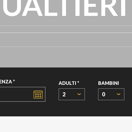
UALTIERI
ENZA *
ADULTI *
BAMBINI
2
0