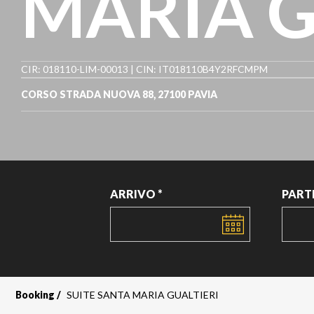
MARIA G
CIR: 018110-LIM-00013 | CIN: IT018110B4Y2RFCMPM
CORSO STRADA NUOVA 88, 27100 PAVIA
ARRIVO *
PART
DATA
DATA
Booking
SUITE SANTA MARIA GUALTIERI