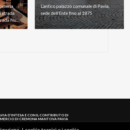
alleria
L’antico
palazzo
comunale
di
Pavia,
i strada
sede
dell’Ente
fino
al
1875
pedonale coperta, collega Strada Nuova a piazza del Lino.
AVIA D’INTESA E CON IL CONTRIBUTO DI
MERCIO DI CREMONA MANTOVA PAVIA
igazione. I cookie tecnici e i cookie