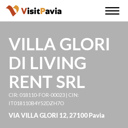
Salta
Toggle
al
naviga
IT
contenuto
principale
VILLA GLORI
DI LIVING
#visitpavia
RENT SRL
CIR: 018110-FOR-00023 | CIN:
IT018110B4Y52DZH7O
VIA VILLA GLORI 12, 27100 Pavia