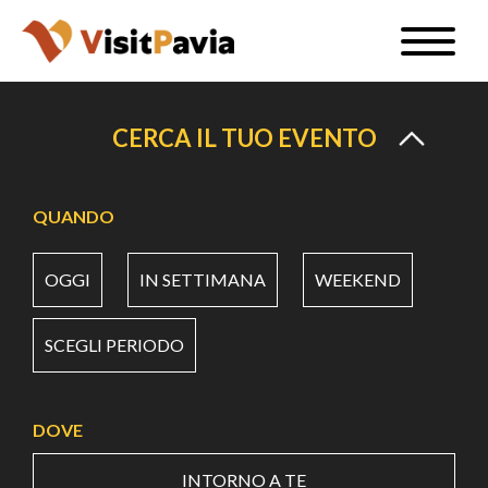
Salta
Toggle
al
naviga
IT
contenuto
principale
CERCA IL TUO EVENTO
#visitpavia
QUANDO
OGGI
IN SETTIMANA
WEEKEND
SCEGLI PERIODO
DOVE
INTORNO A TE