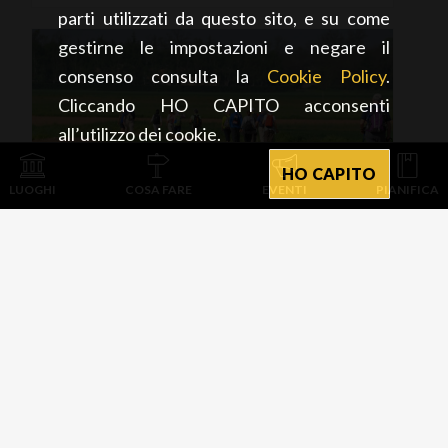
parti utilizzati da questo sito, e su come
gestirne le impostazioni e negare il
consenso consulta la
Cookie Policy
.
Cliccando HO CAPITO acconsenti
all’utilizzo dei cookie.
HO CAPITO
LUOGHI
COSA FARE
EVENTI
PIANIFICA
ACTIVE & GREEN
Pavia
Citta'
dei
Cammini
2026
Pavia
29/03/2026 - 06/12/2026