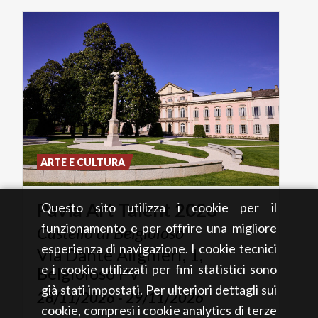
ARTE E CULTURA
Pavia
Art
Talent
2026
Questo sito utilizza i cookie per il
funzionamento e per offrire una migliore
Castello
di
Belgioioso
esperienza di navigazione. I cookie tecnici
Via Dante Alighieri, 1,
e i cookie utilizzati per fini statistici sono
Belgioioso PV
già stati impostati. Per ulteriori dettagli sui
28/11/2026 - 29/11/2026
cookie, compresi i cookie analytics di terze