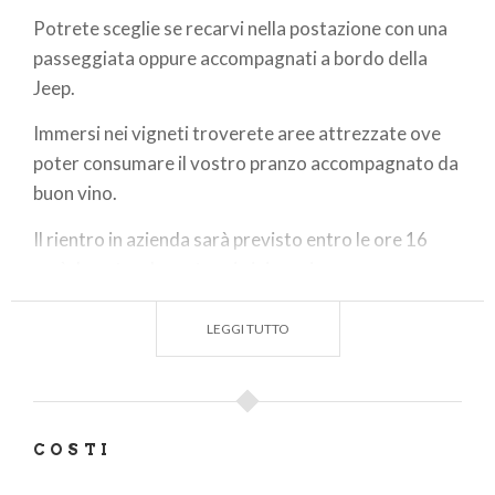
Potrete sceglie se recarvi nella postazione con una
passeggiata oppure accompagnati a bordo della
Jeep.
Immersi nei vigneti troverete aree attrezzate ove
poter consumare il vostro pranzo accompagnato da
buon vino.
Il rientro in azienda sarà previsto entro le ore 16
così da poter degustare i vini rossi.
Terminerete la giornata con dolce e caffè.
LEGGI TUTTO
COSTI