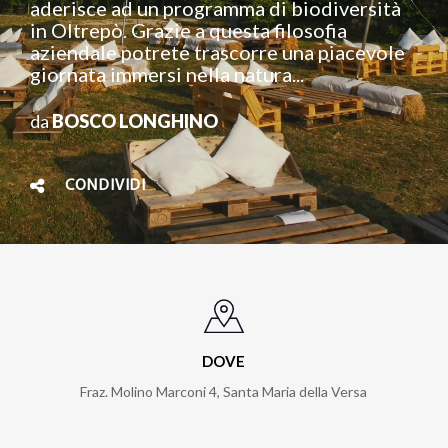
aderisce ad un programma di biodiversità
in Oltrepò. Grazie a questa filosofia
aziendale potrete trascorre una piacevole
giornata immersi nella natura...
da
BOSCO LONGHINO
CONDIVIDI
DOVE
Fraz. Molino Marconi 4, Santa Maria della Versa