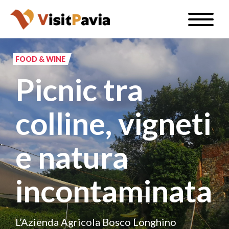
Salta
Toggle
al
naviga
IT
contenuto
principale
FOOD & WINE
Picnic tra
#visitpavia
colline, vigneti
e natura
incontaminata
L’Azienda Agricola Bosco Longhino