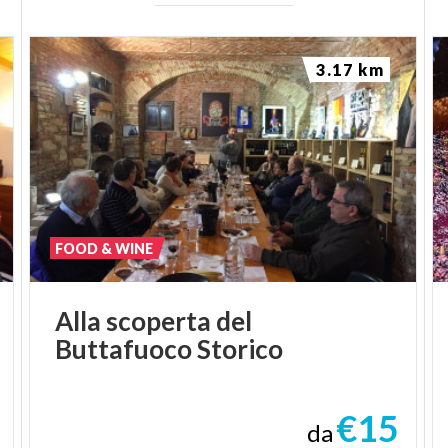
Novecento anni di Storia sono racchiusi e conservati
in questo edificio, che non è solo un capolavoro ben
3.17 km
conservato dell’arte romanica da visitare, ma è
anche la memoria della vita dell’antico Borgo di
Stradella.
(fonte Comune di
Stradella)
cultura@comune.stradella.pv.it
FOOD & WINE
Alla
scoperta
del
Buttafuoco
Storico
€15
da