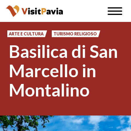
Salta
Toggle
al
naviga
IT
contenuto
principale
ARTE E CULTURA
TURISMO RELIGIOSO
Basilica di San
#visitpavia
Marcello in
Montalino