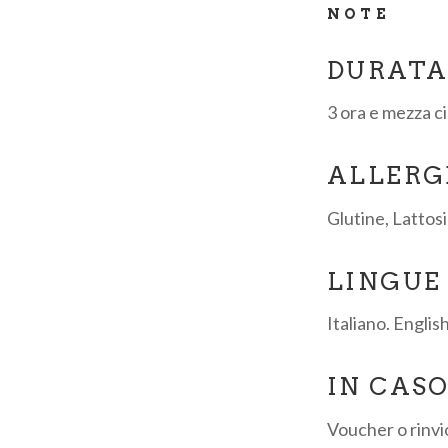
NOTE
DURAT
3 ora e mezza c
ALLERG
Glutine, Lattosio
LINGUE
Italiano. Englis
IN CAS
Voucher o rinvi