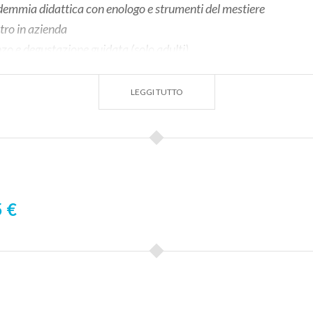
emmia didattica con enologo e strumenti del mestiere
tro in azienda
o e degustazione guidata (solo adulti)
tura a piedi nudi nelle botti
attività
LEGGI TUTTO
 €