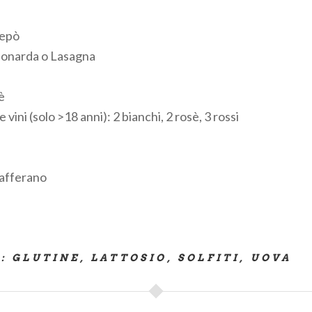
repò
 Bonarda o Lasagna
è
vini (solo >18 anni): 2 bianchi, 2 rosè, 3 rossi
zafferano
I
: GLUTINE, LATTOSIO, SOLFITI, UOVA