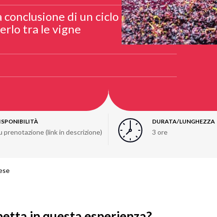
conclusione di un ciclo
erlo tra le vigne
ISPONIBILITÀ
DURATA/LUNGHEZZA
u prenotazione (link in descrizione)
3 ore
vese
petta in questa esperienza?