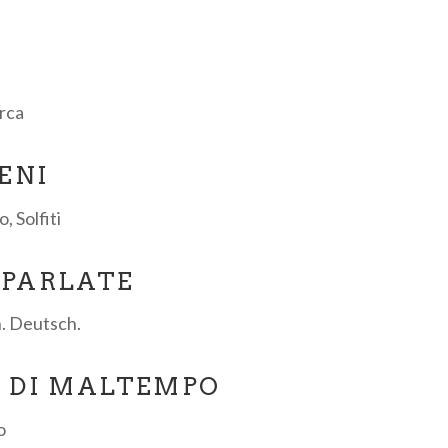
A
irca
ENI
, Solfiti
 PARLATE
h. Deutsch.
O DI MALTEMPO
o