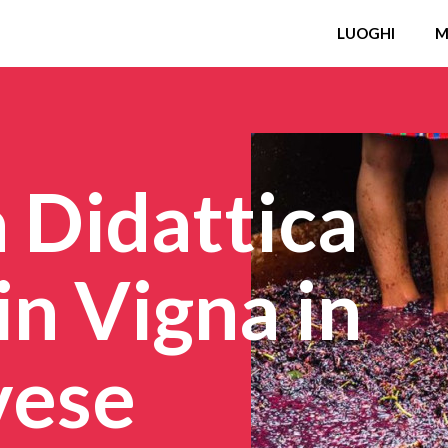
LUOGHI
M
Didattica
in Vigna in
vese