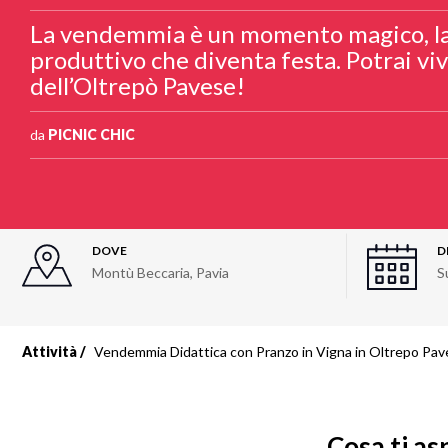
La vendemmia è un momento magico, la 
produttivo che diventa festa. Potrai viv
dell’Oltrepò Pavese!
da
PICNIC CHIC
DOVE
D
Montù Beccaria, Pavia
S
Attività
Vendemmia Didattica con Pranzo in Vigna in Oltrepo Pa
Cosa ti as