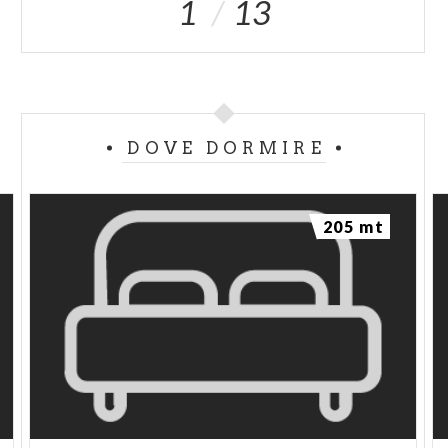
1
13
DOVE DORMIRE
205 mt