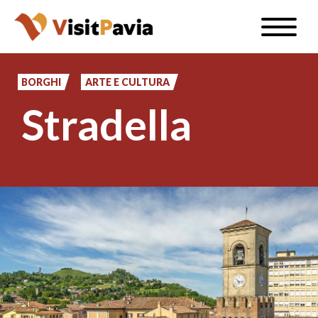
Salta
Toggle
al
naviga
IT
contenuto
principale
BORGHI
ARTE E CULTURA
Stradella
#visitpavia