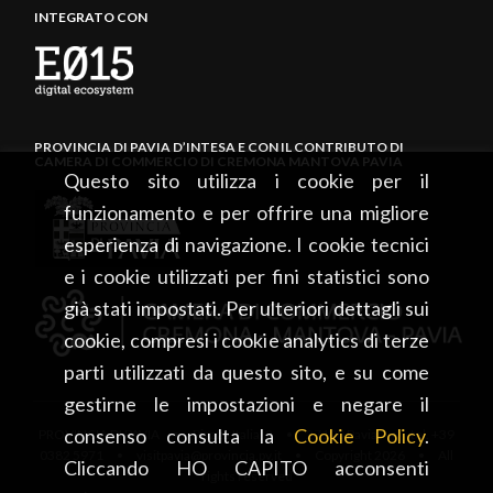
INTEGRATO CON
PROVINCIA DI PAVIA D’INTESA E CON IL CONTRIBUTO DI
CAMERA DI COMMERCIO DI CREMONA MANTOVA PAVIA
Questo sito utilizza i cookie per il
funzionamento e per offrire una migliore
esperienza di navigazione. I cookie tecnici
e i cookie utilizzati per fini statistici sono
già stati impostati. Per ulteriori dettagli sui
cookie, compresi i cookie analytics di terze
parti utilizzati da questo sito, e su come
gestirne le impostazioni e negare il
consenso consulta la
Cookie Policy
.
PROVINCIA DI PAVIA • Piazza Italia, 2 • 27100 Pavia • tel. +39
0382 5971 • visitpavia@provincia.pv.it • Copyright 2026 • All
Cliccando HO CAPITO acconsenti
rights reserved