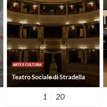
fisarmoniche ed il
Museo Naturalistico
con le sue
sezioni di botanica, ecologia, ambiente, ma
soprattutto, geologia e paleontologia con reperti
della zona.
ARTE E CULTURA
Teatro Sociale di Stradella
1
20