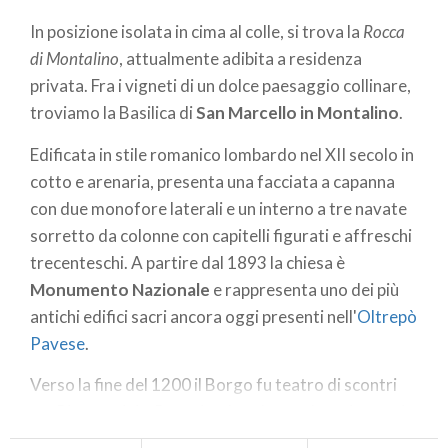
In posizione isolata in cima al colle, si trova la
Rocca
di Montalino
, attualmente adibita a residenza
privata. Fra i vigneti di un dolce paesaggio collinare,
troviamo la Basilica di
San Marcello in Montalino
.
Edificata in stile romanico lombardo nel XII secolo in
cotto e arenaria, presenta una facciata a capanna
con due monofore laterali e un interno a tre navate
sorretto da colonne con capitelli figurati e affreschi
trecenteschi. A partire dal 1893 la chiesa è
Monumento Nazionale
e rappresenta uno dei più
antichi edifici sacri ancora oggi presenti nell'
Oltrepò
Pavese
.
Verso la fine del 1200 il Borgo fu teatro di scontri
tra Piancentini e Pavesi, subendo saccheggiamenti
ed incendi; per questa ragione il
Vescovo Guido di