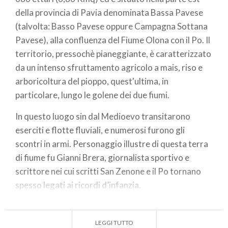
della provincia di Pavia denominata Bassa Pavese
(talvolta: Basso Pavese oppure Campagna Sottana
Pavese), alla confluenza del Fiume Olona con il Po. Il
territorio, pressochè pianeggiante, è caratterizzato
da un intenso sfruttamento agricolo a mais, riso e
arboricoltura del pioppo, quest'ultima, in
particolare, lungo le golene dei due fiumi.
In questo luogo sin dal Medioevo transitarono
eserciti e flotte fluviali, e numerosi furono gli
scontri in armi. Personaggio illustre di questa terra
di fiume fu Gianni Brera, giornalista sportivo e
scrittore nei cui scritti San Zenone e il Po tornano
spesso legati ai ricordi d’infanzia.
GIANNI BRERA
(nato a San Zenone nel 1919 ,
morto nel 1992) è stato uno dei migliori giornalisti
LEGGI TUTTO