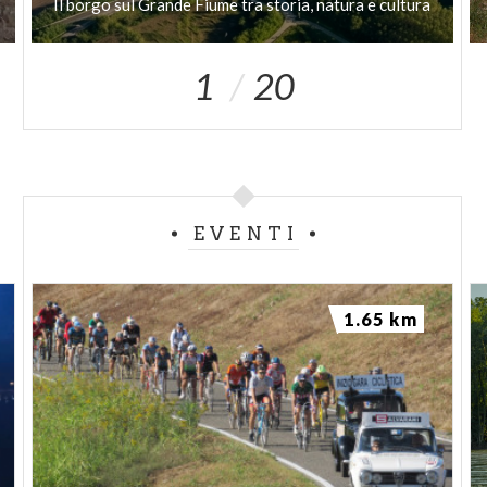
Il
borgo
sul
Grande
Fiume
tra
storia,
natura
e
cultura
aerei untraleggeri ed alianti, un centro sportivo,
gestito dalla parrocchia, dotato di: campi da calcio,
1
20
tennis, pallavolo \ pallacanestro , bocce, bar - sala
biliardo e angolo ludico per bambini; è possibile fare
interessanti escursioni nella natura, in bicicletta, a
piedi o a cavallo, lungo gli argini che costeggiano i
fiumi, nei boschi e sugli arenili (per l'occasione la
locale Pro Loco, appena rifondata, ha intenzione di
EVENTI
creare al più presto una serie di itinerari
naturalistici).
1.65 km
La riva destra dell'Olona è costeggiata da due
splendidi Lungo-fiume, che dal ponte si diramano a
valle (Lungo Olona F. Garavaglia) ed a Monte (Lungo
Olona Don Battista Trabatti) da dove si possono
ammirare, oltre al paesaggio, gli animali acquatici
presenti nell'ultimo tratto del corso d'acqua