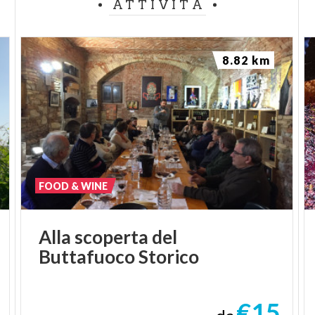
ATTIVITÀ
8.82 km
FOOD & WINE
Alla
scoperta
del
Buttafuoco
Storico
€15