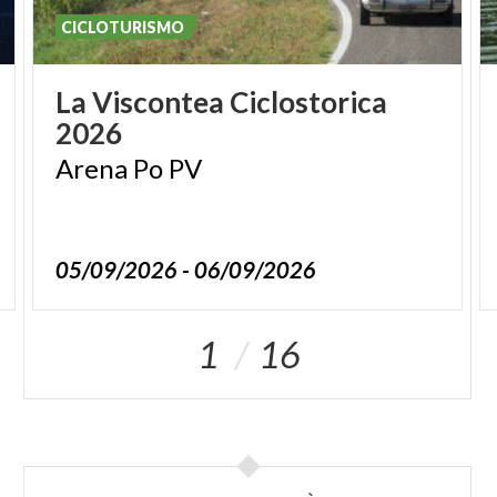
(germani, oche, anatre comuni, gallinelle e
CICLOTURISMO
occasionalmente aironi e cormorani).
La
Viscontea
Ciclostorica
2026
Arena
Po
PV
05/09/2026 - 06/09/2026
1
16