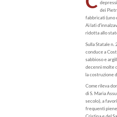
C
depressi
dei Pietr
fabbricati (uno 
Ai lati d'innalz
ridotta allo sta
Sulla Statale n
conduce a Costa 
sabbioso e argil
decenni molte d
la costruzione d
Come rileva don
di S. Maria Assu
secolo), a favo
frequenti piene
Cristina e del S