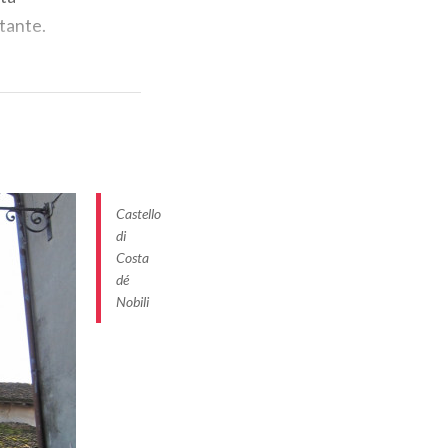
stante.
Castello
di
Costa
dé
Nobili