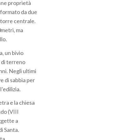
nne proprietà
lo formato da due
 torre centrale.
20metri, ma
llo.
, un bivio
 di terreno
ni. Negli ultimi
e di sabbia per
’edilizia.
tra e la chiesa
ndo (VIII
ggette a
i Santa.
ata