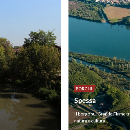
BORGHI
Spessa
Il
borgo
sul
Grande
Fiume
t
natura
e
cultura