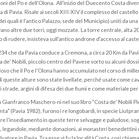
oni del Po e dell'Olona. All'inizio del Duecento Costa dive
a di Pavia. Risale ai secoli XIII-XIV il complesso del castel
dei quali è l'antico Palazzo, sede del Municipio) uniti da una
avano altre due torri, oggi mozzate. La torre centrale, alta 
to di rudere, insisteva sull'antico androne d'accesso al caste
. 234 che da Pavia conduce a Cremona, a circa 20 Km da Pavia
de’ Nobili, piccolo centro del Pavese sorto su alcuni dossi
loso che il Po e l’Olona hanno accumulato nel corso di millen
i queste alture sono state livellate, perché usate come cav
i strade, argini di difesa dei due fiumi e come materiale per l
 Gianfranco Maschero-ni nel suo libro “Costa de’ Nobili Pie
nta” (Pavia 1982), furono i re longobardi, in specie Liutpra
rire l’insediamento in queste terre selvagge e paludose, so
, legandole, mediante donazioni, ai monasteri benedettini d
alvatore in Pavia. Tra esse vi fu la località Costa, così chiam