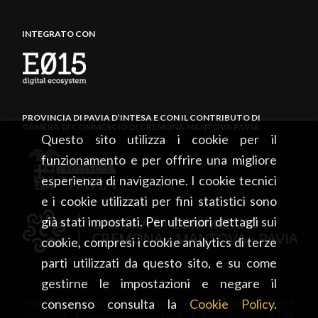
INTEGRATO CON
PROVINCIA DI PAVIA D’INTESA E CON IL CONTRIBUTO DI
CAMERA DI COMMERCIO DI CREMONA MANTOVA PAVIA
Questo sito utilizza i cookie per il
funzionamento e per offrire una migliore
esperienza di navigazione. I cookie tecnici
e i cookie utilizzati per fini statistici sono
già stati impostati. Per ulteriori dettagli sui
cookie, compresi i cookie analytics di terze
parti utilizzati da questo sito, e su come
gestirne le impostazioni e negare il
consenso consulta la
Cookie Policy
.
PROVINCIA DI PAVIA • Piazza Italia, 2 • 27100 Pavia • tel. +39
0382 5971 • visitpavia@provincia.pv.it • Copyright 2026 • All