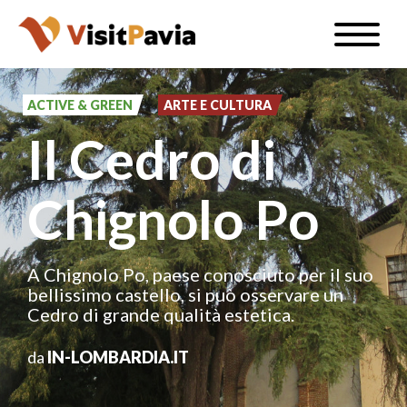
Salta
Toggle
al
naviga
IT
contenuto
principale
ACTIVE & GREEN
ARTE E CULTURA
Il Cedro di
#visitpavia
Chignolo Po
A Chignolo Po, paese conosciuto per il suo
bellissimo castello, si può osservare un
Cedro di grande qualità estetica.
da
IN-LOMBARDIA.IT