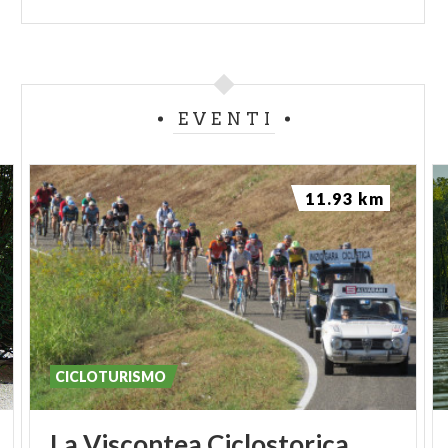
EVENTI
11.93 km
CICLOTURISMO
La
Viscontea
Ciclostorica