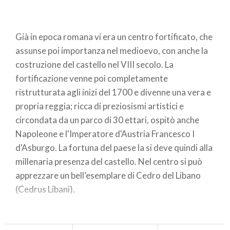
Già in epoca romana vi era un centro fortificato, che
assunse poi importanza nel medioevo, con anche la
costruzione del castello nel VIII secolo. La
fortificazione venne poi completamente
ristrutturata agli inizi del 1700 e divenne una vera e
propria reggia; ricca di preziosismi artistici e
circondata da un parco di 30 ettari, ospitò anche
Napoleone e l'Imperatore d'Austria Francesco I
d'Asburgo. La fortuna del paese la si deve quindi alla
millenaria presenza del castello. Nel centro si può
apprezzare un bell’esemplare di Cedro del Libano
(Cedrus Libani).
Sviluppatosi su una piccola riva, in quello che oggi è
un parchetto comunale, l’albero mostra tutte le