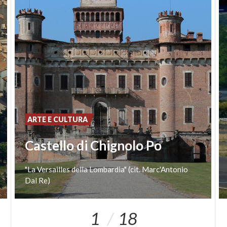
ARTE E CULTURA
Castello di Chignolo Po
"La
Versailles
della
Lombardia"
(cit.
Marc'Antonio
Dal
Re)
1
18