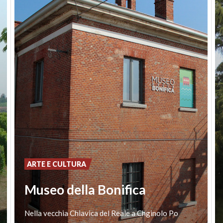
Monumento verde liberamente visitabile.
(PH: LUCA PERNECHELE)
ARTE E CULTURA
Museo della Bonifica
Nella
vecchia
Chiavica
del
Reale
a
Chginolo
Po