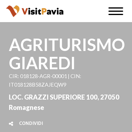
Salta
Toggle
al
naviga
IT
contenuto
principale
AGRITURISMO
GIAREDI
#visitpavia
CIR: 018128-AGR-00001 | CIN:
IT018128B58ZAJEQW9
LOC. GRAZZI SUPERIORE 100, 27050
Romagnese
CONDIVIDI