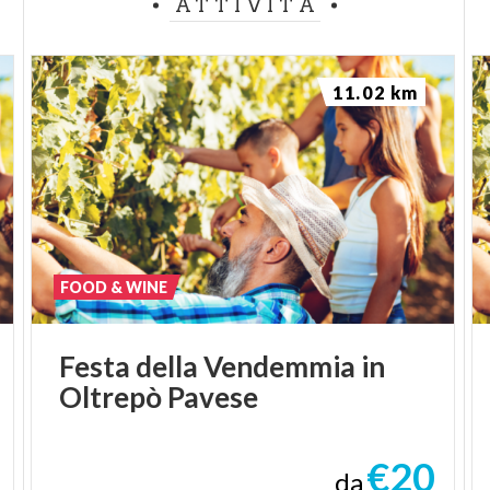
ATTIVITÀ
11.02 km
FOOD & WINE
Festa
della
Vendemmia
in
Oltrepò
Pavese
€20
da