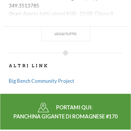
349.3513785
Orari:
Aperto tutti i giorni 8:00 - 22:00. Chiuso il
giovedì.
Dal 1° luglio al 31 agosto, aperto tutti i giorni 8:00 -
LEGGI TUTTO
02:00.
ALTRI LINK
Big Bench Community Project
PORTAMI QUI:
PANCHINA GIGANTE DI ROMAGNESE #170