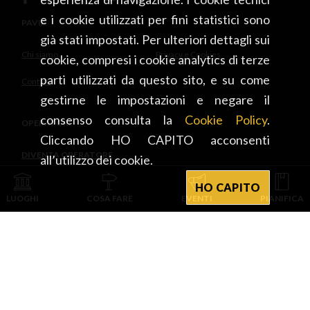
e i cookie utilizzati per fini statistici sono
PAVIA
già stati impostati. Per ulteriori dettagli sui
Chi siamo
Privacy e Cookies
cookie, compresi i cookie analytics di terze
parti utilizzati da questo sito, e su come
Contatti
gestirne le impostazioni e negare il
consenso consulta la
Cookie Policy
.
OPERATORI
Cliccando HO CAPITO acconsenti
DIVENTA OPERATORE
all’utilizzo dei cookie.
HO CAPITO
INTEGRATO CON
LUOGHI
COSA FARE
EVENTI
PIANIFICA
PROVINCIA DI PAVIA D’INTESA E CON IL CONTRIBUTO DI
CAMERA DI COMMERCIO DI CREMONA MANTOVA PAVIA