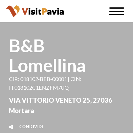
Salta
Toggle
al
naviga
IT
contenuto
principale
B&B
Lomellina
#visitpavia
CIR: 018102-BEB-00001 | CIN:
IT018102C1ENZFM7UQ
VIA VITTORIO VENETO 25, 27036
Mortara
CONDIVIDI